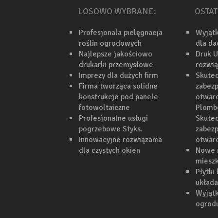
LOSOWO WYBRANE:
OSTAT
Profesjonala pielęgnacja
Wyjąt
roślin ogrodowych
dla d
Najlepsze jakościowo
Druk U
drukarki przemysłowe
rozwi
Imprezy dla dużych firm
Skutec
Firma tworząca solidne
zabezp
konstrukcje pod panele
otwarc
fotowoltaiczne
Plomb
Profesjonalne usługi
Skutec
pogrzebowe Styks.
zabezp
Innowacyjne rozwiązania
otwar
dla czystych okien
Nowe 
mieszk
Płytki
układa
Wyjąt
ogrodu