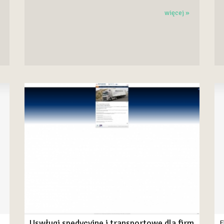
więcej »
Uswługi spedycyjne i transportowe dla firm
E