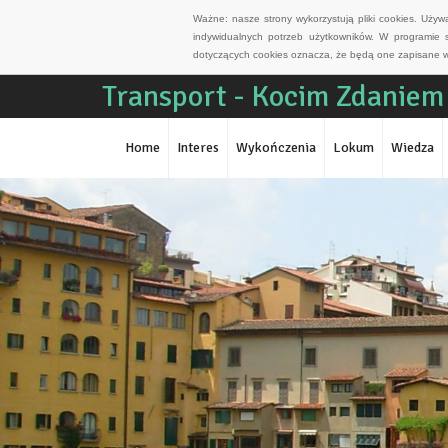
Ważne: nasze strony wykorzystują pliki cookies. Uży
indywidualnych potrzeb użytkowników. W programie 
dotyczących cookies oznacza, że będą one zapisane w
Transport - Kocim Zdaniem
Home
Interes
Wykończenia
Lokum
Wiedza