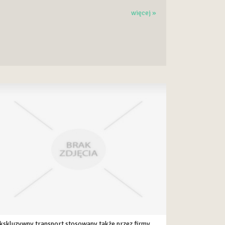
więcej »
kskluzywny transport stosowany także przez firmy