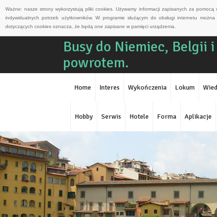
Ważne: nasze strony wykorzystują pliki cookies. Używamy informacji zapisanych za pomocą 
indywidualnych potrzeb użytkowników. W programie służącym do obsługi internetu można 
dotyczących cookies oznacza, że będą one zapisane w pamięci urządzenia.
Busy do Niemiec, Belgii i 
powrotem.
Home
Interes
Wykończenia
Lokum
Wied
Hobby
Serwis
Hotele
Forma
Aplikacje