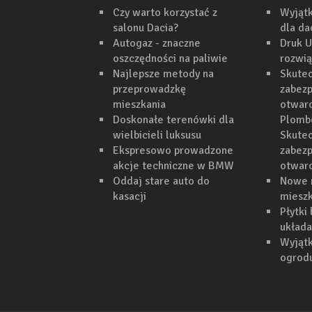
Czy warto korzystać z
Wyjąt
salonu Dacia?
dla d
Autogaz - znaczne
Druk U
oszczędności na paliwie
rozwi
Najlepsze metody na
Skutec
przeprowadzkę
zabezp
mieszkania
otwarc
Doskonałe terenówki dla
Plomb
wielbicieli luksusu
Skutec
Ekspresowo prowadzone
zabezp
akcje techniczne w BMW
otwar
Oddaj stare auto do
Nowe 
kasacji
mieszk
Płytki
układa
Wyjąt
ogrodu