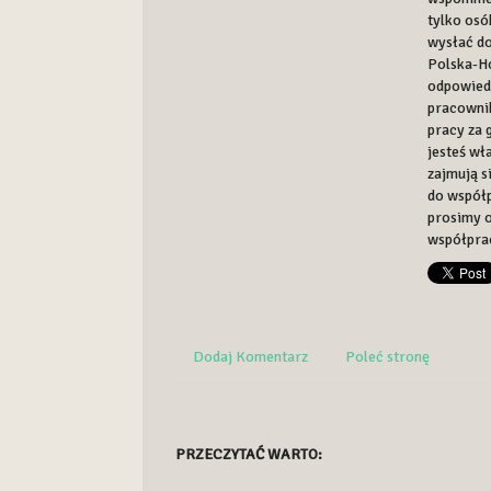
tylko osó
wysłać do
Polska-Ho
odpowiedn
pracownik
pracy za 
jesteś wł
zajmują s
do współp
prosimy o
współpra
Dodaj Komentarz
Poleć stronę
PRZECZYTAĆ WARTO: