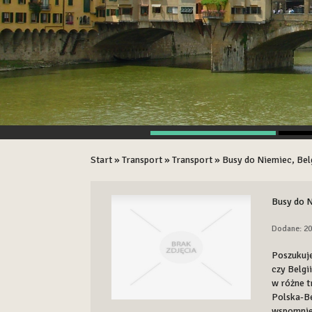
Start
»
Transport
»
Transport
»
Busy do Niemiec, Belg
Busy do N
Dodane: 20
Poszukuje
czy Belgi
w różne t
Polska-Be
wspomnieć