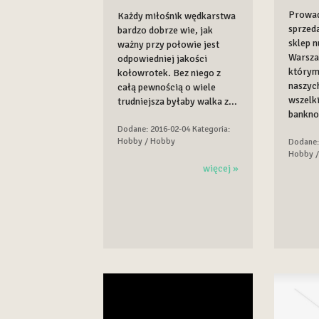
Prowad
Każdy miłośnik wędkarstwa
sprzed
bardzo dobrze wie, jak
sklep 
ważny przy połowie jest
Warsza
odpowiedniej jakości
którym
kołowrotek. Bez niego z
naszyc
całą pewnością o wiele
wszelk
trudniejsza byłaby walka z...
banknot
Dodane: 2016-02-04
Kategoria:
Hobby / Hobby
Dodane:
Hobby 
więcej »