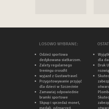
LOSOWO WYBRANE:
OSTAT
Odzież sportowa
Wyjąt
dedykowana siatkarzom.
dla d
Zalety regularnego
Druk U
treningu crossfit
rozwi
wyjazd z Gustawtravel
Skutec
Przygotowywanie przyjęć
zabezp
dla dzieci w Szczecinie
otwarc
Zamawiaj odpowiednie
Plomb
bramki sportowe
Skutec
Skpup i sprzedaż monet,
zabezp
medali, odznaczeń
otwar