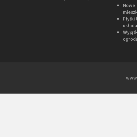
Nowe 
mieszk
Płytki
układa
Wyjąt
ogrodu
www.