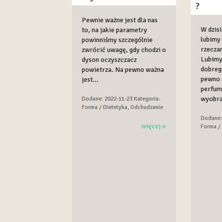
?
Pewnie ważne jest dla nas
W dzis
to, na jakie parametry
lubimy
powinniśmy szczególnie
rzecza
zwrócić uwagę, gdy chodzi o
Lubimy
dyson oczyszczacz
dobreg
powietrza. Na pewno ważna
pewno 
jest...
perfumy
wyobra
Dodane: 2022-11-23
Kategoria:
Forma / Dietetyka, Odchudzanie
Dodane:
więcej »
Forma /