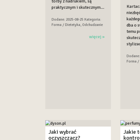
torby z nadrukiem, są
Kartac
praktycznym i skutecznym...
niezbęd
każdeg
Dodane: 2025-08-25
Kategoria:
dba o s
Forma / Dietetyka, Odchudzanie
temu p
więcej »
skutec
styliza
Dodane:
Forma /
Jaki wybrać
Jakie t
oczyszczacz?
kontro