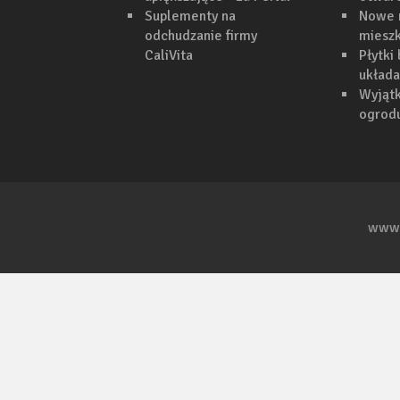
Suplementy na
Nowe 
odchudzanie firmy
mieszk
CaliVita
Płytki
układa
Wyjąt
ogrodu
www.