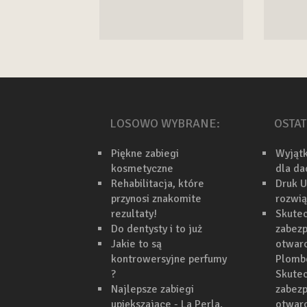
LOSOWO WYBRANE:
OSTAT
Piękne zabiegi
Wyjąt
kosmetyczne
dla d
Rehabilitacja, które
Druk U
przynosi znakomite
rozwi
rezultaty!
Skutec
Do dentysty i to już
zabezp
Jakie to są
otwarc
kontrowersyjne perfumy
Plomb
?
Skutec
Najlepsze zabiegi
zabezp
upiększające - La Perla.
otwar