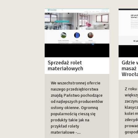
Sprzedaż rolet
Gdzie 
materiałowych
masaż 
Wrocł
We wszechstronnej ofercie
Z roku
naszego przedsiębiorstwa
większ
znajdą Państwo pochodzące
zaczyn
od najlepszych producentów
klasycz
osłony okienne. Ogromną
kolei 
popularnością cieszą się
zdecyd
produkty takie jak na
prowad
przykład rolety
gospoda
materiałowe -...