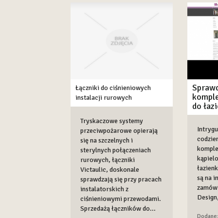
Sprawd
Łączniki do ciśnieniowych
kompl
instalacji rurowych
do łazi
Tryskaczowe systemy
Intryg
przeciwpożarowe opierają
codzie
się na szczelnych i
komple
sterylnych połączeniach
kąpiel
rurowych, łączniki
łazien
Victaulic, doskonale
są na 
sprawdzają się przy pracach
zamówi
instalatorskich z
Design,
ciśnieniowymi przewodami.
Sprzedażą łączników do...
Dodane: