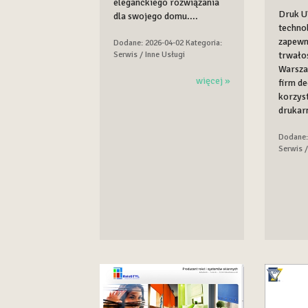
eleganckiego rozwiązania
Druk U
dla swojego domu....
techno
zapewn
Dodane: 2026-04-02
Kategoria:
trwało
Serwis / Inne Usługi
Warsza
więcej »
firm de
korzyst
drukarn
Dodane:
Serwis /