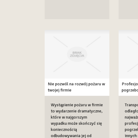
Nie pozwól na rozwój pożaru w
Profesjo
twojej firmie
pogrzeb
Wystąpienie pożaru w firmie
Transp
to wydarzenie dramatyczne,
odległo
które w najgorszym
najważ
wypadku może skończyć się
profes
koniecznością
pogrze
odbudowywania jej od
innych