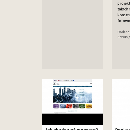
projek
takich
konstr
fotowol
Dodane:
Serwis /
Jak zbudować magazyn?
Opakow