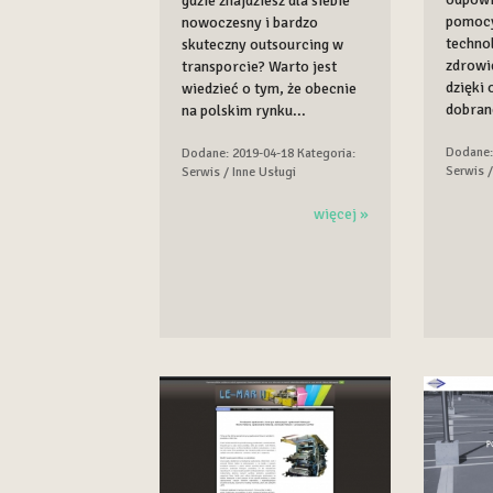
gdzie znajdziesz dla siebie
pomoc
nowoczesny i bardzo
techno
skuteczny outsourcing w
zdrowie
transporcie? Warto jest
dzięki
wiedzieć o tym, że obecnie
dobrane
na polskim rynku...
Dodane:
Dodane: 2019-04-18
Kategoria:
Serwis /
Serwis / Inne Usługi
więcej »