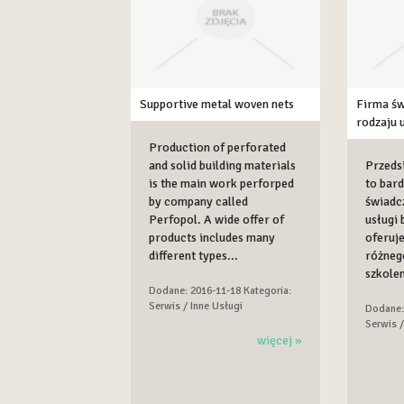
Supportive metal woven nets
Firma św
rodzaju 
Production of perforated
and solid building materials
Przeds
is the main work perforped
to bard
by company called
świadc
Perfopol. A wide offer of
usługi 
products includes many
oferuj
different types...
różnego
szkolen
Dodane: 2016-11-18
Kategoria:
Serwis / Inne Usługi
Dodane:
Serwis /
więcej »