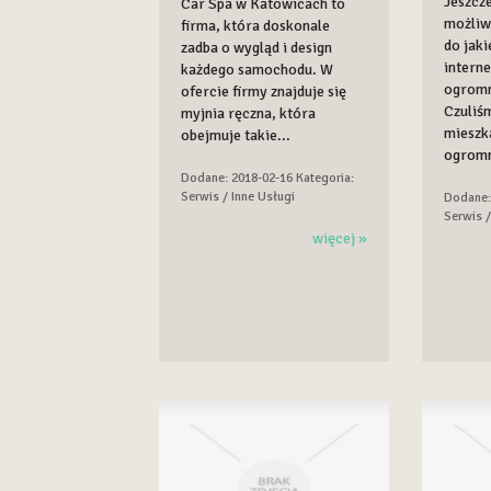
Jeszcze
Car Spa w Katowicach to
możliw
firma, która doskonale
do jaki
zadba o wygląd i design
intern
każdego samochodu. W
ogromn
ofercie firmy znajduje się
Czuliś
myjnia ręczna, która
mieszka
obejmuje takie...
ogromn
Dodane: 2018-02-16
Kategoria:
Serwis / Inne Usługi
Dodane:
Serwis /
więcej »