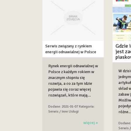
Gdzie 
Serwis związany z rynkiem
jest za
energii odnawialnej w Polsce
piasko
Rynek energii odnawialnej w
W dzis
Polsce z każdym rokiem w
jednym
znacznym stopniu się
artyku
rozwija, a co za tym idzie
skład 
pojawia się coraz więcej
zabaw 
rozwiązań, które mają...
Możliw
pojedyn
Dodane: 2021-01-07
Kategoria:
Serwis / Inne Usługi
różne..
więcej »
Dodane:
Serwis /