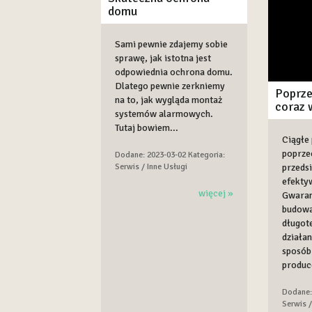
domu
Sami pewnie zdajemy sobie
sprawę, jak istotna jest
odpowiednia ochrona domu.
Dlatego pewnie zerkniemy
Poprze
na to, jak wygląda montaż
coraz 
systemów alarmowych.
Tutaj bowiem...
Ciągłe
poprze
Dodane: 2023-03-02
Kategoria:
przeds
Serwis / Inne Usługi
efekty
więcej »
Gwaran
budowa
długot
działan
sposób 
produce
Dodane:
Serwis /