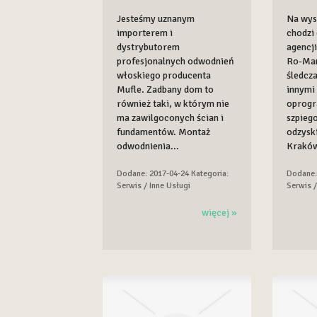
Jesteśmy uznanym
Na wys
importerem i
chodzi 
dystrybutorem
agencj
profesjonalnych odwodnień
Ro-Man
włoskiego producenta
śledcz
Mufle. Zadbany dom to
innymi
również taki, w którym nie
oprog
ma zawilgoconych ścian i
szpieg
fundamentów. Montaż
odzysk
odwodnienia...
Kraków 
Dodane: 2017-04-24
Kategoria:
Dodane:
Serwis / Inne Usługi
Serwis /
więcej »