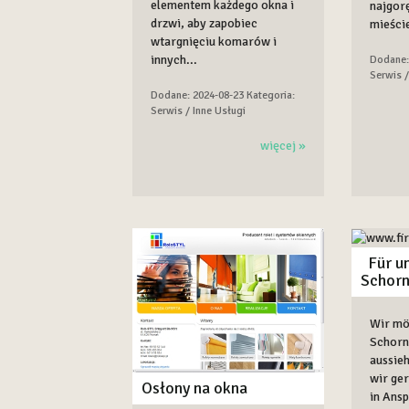
elementem każdego okna i
najgor
drzwi, aby zapobiec
mieście
wtargnięciu komarów i
innych...
Dodane:
Serwis /
Dodane: 2024-08-23
Kategoria:
Serwis / Inne Usługi
więcej »
Für u
Schorn
Wir mö
Schorn
aussie
wir ge
Osłony na okna
in Ansp