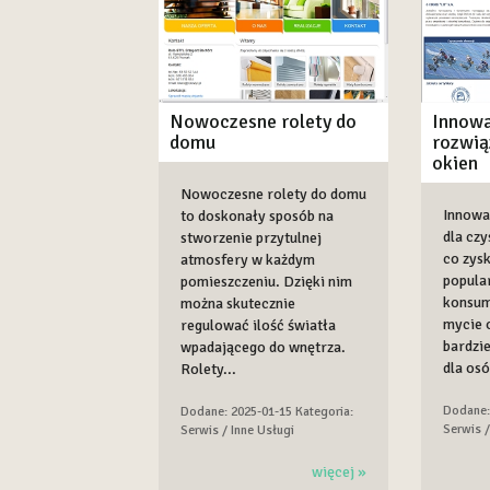
Nowoczesne rolety do
Innowa
domu
rozwią
okien
Nowoczesne rolety do domu
Innowa
to doskonały sposób na
dla czy
stworzenie przytulnej
co zys
atmosfery w każdym
popula
pomieszczeniu. Dzięki nim
konsum
można skutecznie
mycie o
regulować ilość światła
bardzie
wpadającego do wnętrza.
dla osó
Rolety...
Dodane:
Dodane: 2025-01-15
Kategoria:
Serwis /
Serwis / Inne Usługi
więcej »