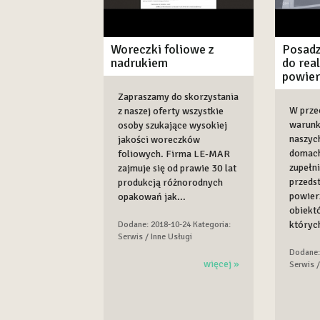
Woreczki foliowe z
Posadz
nadrukiem
do real
powier
Zapraszamy do skorzystania
W prze
z naszej oferty wszystkie
warunk
osoby szukające wysokiej
naszyc
jakości woreczków
domach
foliowych. Firma LE-MAR
zupełni
zajmuje się od prawie 30 lat
przedst
produkcją różnorodnych
powier
opakowań jak...
obiekt
któryc
Dodane: 2018-10-24
Kategoria:
Serwis / Inne Usługi
Dodane:
więcej »
Serwis /