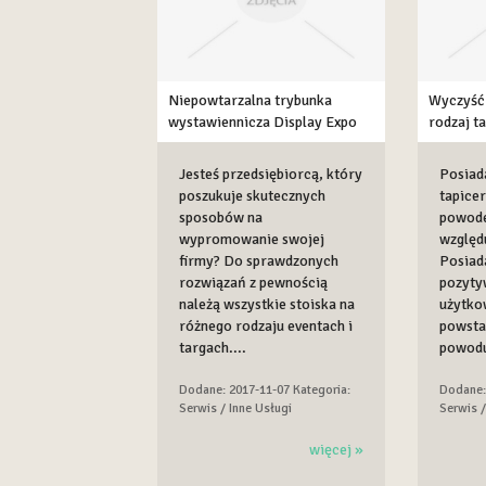
Niepowtarzalna trybunka
Wyczyść
wystawiennicza Display Expo
rodzaj t
Jesteś przedsiębiorcą, który
Posiad
poszukuje skutecznych
tapicer
sposobów na
powode
wypromowanie swojej
względ
firmy? Do sprawdzonych
Posiad
rozwiązań z pewnością
pozyty
należą wszystkie stoiska na
użytko
różnego rodzaju eventach i
powsta
targach....
powodu
Dodane: 2017-11-07
Kategoria:
Dodane:
Serwis / Inne Usługi
Serwis /
więcej »