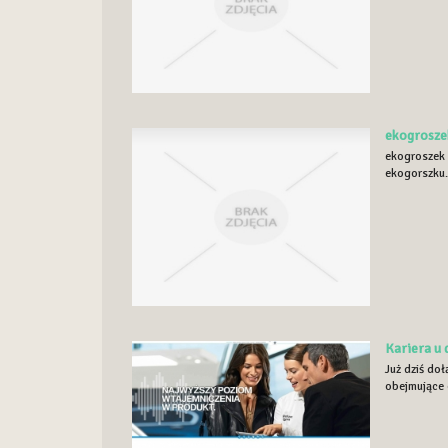
ekogrosze
ekogroszek w
ekogorszku.
Kariera u
Już dziś do
obejmujące d