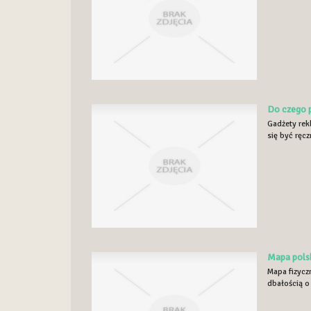
Do czego p
Gadżety rek
się być ręc
Mapa polsk
Mapa fizycz
dbałością o 