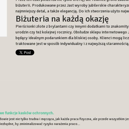
biżuterii. Produkowane przez Jast wyroby jubilerskie charakteryz
najmniejszy detal, a także elegancją. Do ich stworzenia użyto najw
Biżuteria na każdą okazję
Pierścionki złote z brylantami czy innymi dodatkami to znakomity 
urodzin czy też kolejnej rocznicy. Obsłudze sklepu internetowego J
będący idealnym podarunkiem dla bliskiej osoby. Klienci mogą l
traktowane jest w sposób indywidualny i z najwyższą starannością
e funkcje kasków ochronnych.
owie jest nie tylko trudna i męcząca, jak każda praca fizyczna, ale przede wszystkim j
iezbędne, by zminimalizować ryzyko narażenia praco...