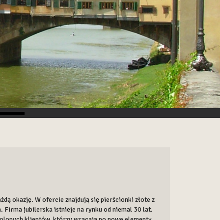
ażdą okazję. W ofercie znajdują się pierścionki złote z
. Firma jubilerska istnieje na rynku od niemal 30 lat.
owolonych klientów, którzy wracają po nowe elementy