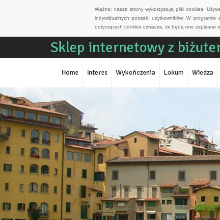
Ważne: nasze strony wykorzystują pliki cookies. Uży
indywidualnych potrzeb użytkowników. W programie 
dotyczących cookies oznacza, że będą one zapisane w
Sklep internetowy z biżute
Home
Interes
Wykończenia
Lokum
Wiedza