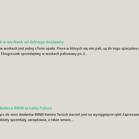
k w workach od dobrego dostawcy
 workach jest jedną z form opału. Piece w których się nim pali, są do tego specjalnie
 Ekogroszek sprzedajemy w workach pakowany po 2...
 dealera BMW w całej Polsce
łącz do sieci dealerów BMW! Kariera Twoich marzeń jest na wyciągnięcie ręki! Zaprasza
ziały sprzedaży, zarządzania, a także serwis...