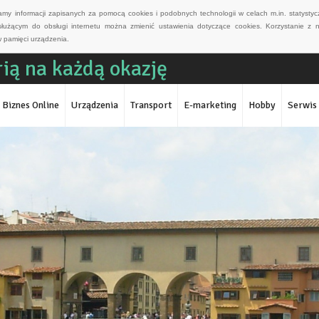
wamy informacji zapisanych za pomocą cookies i podobnych technologii w celach m.in. statyst
służącym do obsługi internetu można zmienić ustawienia dotyczące cookies. Korzystanie z 
 pamięci urządzenia.
rią na każdą okazję
Biznes Online
Urządzenia
Transport
E-marketing
Hobby
Serwis