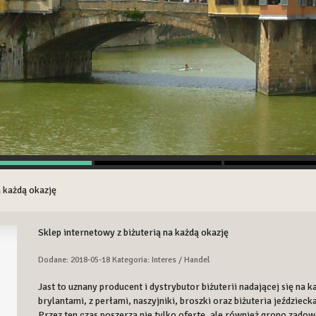
a każdą okazję
Sklep internetowy z biżuterią na każdą okazję
Dodane: 2018-05-18
Kategoria: Interes / Handel
Jast to uznany producent i dystrybutor biżuterii nadającej się na k
brylantami, z perłami, naszyjniki, broszki oraz biżuteria jeździecka
Przez ten czas poszerza nie tylko ofertę, ale również grono zad