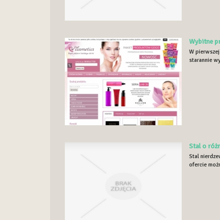
Wybitne pr
W pierwszej
starannie w
Stal o ró
Stal nierdze
ofercie możn