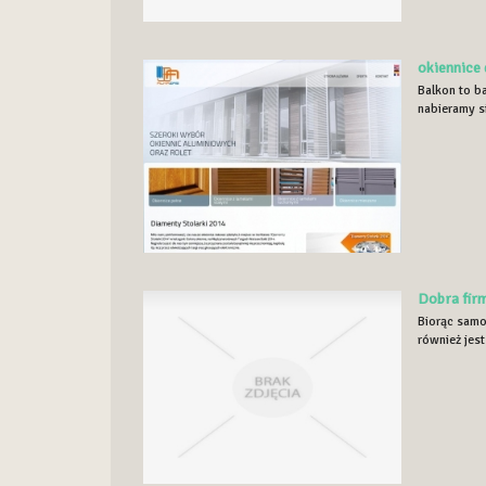
okiennice
Balkon to b
nabieramy si
Dobra firm
Biorąc samo
również jes