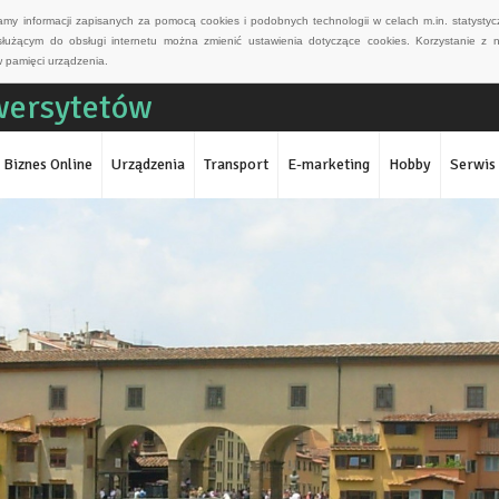
wamy informacji zapisanych za pomocą cookies i podobnych technologii w celach m.in. statyst
służącym do obsługi internetu można zmienić ustawienia dotyczące cookies. Korzystanie z 
 pamięci urządzenia.
iwersytetów
Biznes Online
Urządzenia
Transport
E-marketing
Hobby
Serwis