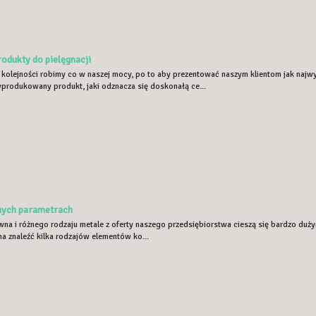
odukty do pielęgnacji
 kolejności robimy co w naszej mocy, po to aby prezentować naszym klientom jak najwy
yprodukowany produkt, jaki odznacza się doskonałą ce...
żnych parametrach
wna i różnego rodzaju metale z oferty naszego przedsiębiorstwa cieszą się bardzo duż
a znaleźć kilka rodzajów elementów ko...