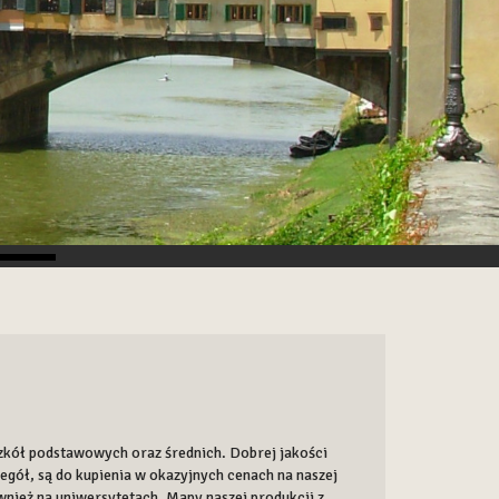
zkół podstawowych oraz średnich. Dobrej jakości
egół, są do kupienia w okazyjnych cenach na naszej
ównież na uniwersytetach. Mapy naszej produkcji z