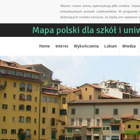
Ważne: nasze strony wykorzystują pliki cookies. Uży
indywidualnych potrzeb użytkowników. W programie 
dotyczących cookies oznacza, że będą one zapisane w
Mapa polski dla szkół i un
Home
Interes
Wykończenia
Lokum
Wiedza