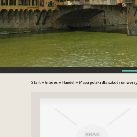
Start
»
Interes
»
Handel
»
Mapa polski dla szkół i uniwer