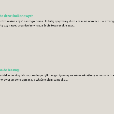
 do drzwi balkonowych
ardzo ważna część naszego domu. To tutaj spędzamy dużo czasu na rekreacji - w szcz
ły czy nawet organizujemy nasze życie towarzyskie zapr...
a do leasingu
chód w leasing tak naprawdę go tylko wypożyczamy na okres określony w umowie i za 
t w owej umowie opisana, a właścicielem samocho...