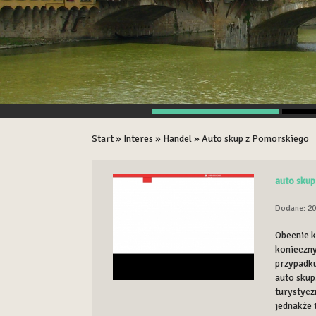
Start
»
Interes
»
Handel
»
Auto skup z Pomorskiego
auto sku
Dodane: 20
Obecnie k
konieczn
przypadku
auto skup
turystycz
jednakże 