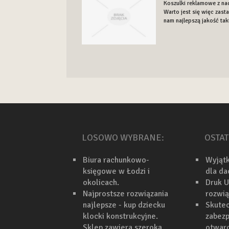
Koszulki reklamowe z na
Warto jest się więc zast
nam najlepszą jakość taki
LOSOWO WYBRANE:
OSTAT
Biura rachunkowo-
Wyjąt
księgowe w Łodzi i
dla d
okolicach.
Druk U
Najprostsze rozwiązania
rozwi
najlepsze - kup dziecku
Skutec
klocki konstrukcyjne.
zabezp
Sklep zawiera szeroką
otwarc