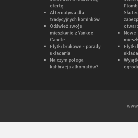
ofertę
Plomb
Alternatywa dla
Skutec
tradycyjnych kominków
zabezp
Odśwież swoje
otwar
mieszkanie z Yankee
Nowe 
Candle
mieszk
Płytki brukowe - porady
Płytki
układania
układa
Na czym polega
Wyjąt
kalibracja alkomatów?
ogrodu
www.