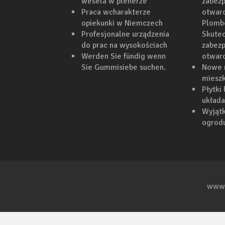
wesela w plenerze
zabezp
Praca wcharakterze
otwarc
opiekunki w Niemczech
Plomb
Profesjonalne urządzenia
Skutec
do prac na wysokościach
zabezp
Werden Sie fündig wenn
otwar
Sie Gummisiebe suchen.
Nowe 
mieszk
Płytki
układa
Wyjąt
ogrodu
www.