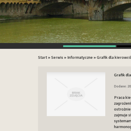
Start
»
Serwis
»
Informatyczne
»
Grafik dla kierow
Grafik d
Dodane: 20
Praca kie
zagrożen
ostrożnie
zajmuje s
systemam
harmonog