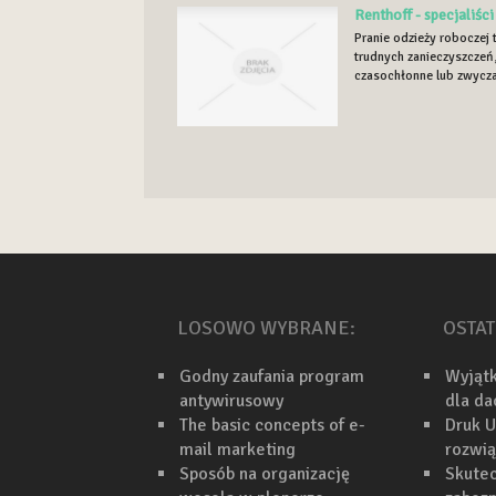
Renthoff - specjaliś
Pranie odzieży roboczej
trudnych zanieczyszczeń
czasochłonne lub zwyczaj
LOSOWO WYBRANE:
OSTAT
Godny zaufania program
Wyjąt
antywirusowy
dla d
The basic concepts of e-
Druk U
mail marketing
rozwi
Sposób na organizację
Skutec