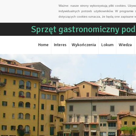
Ważne: nasze strony wykorzystują pliki cookies. Uży
indywidualnych potrzeb użytkowników. W programie 
dotyczących cookies oznacza, że będą one zapisane w
Sprzęt gastronomiczny pod
Home
Interes
Wykończenia
Lokum
Wiedza