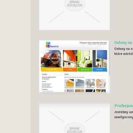
Osłony na
Osłony na ok
które wśród 
Profesjon
Jesteśmy uz
zawilgocony