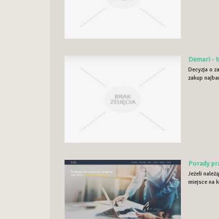
Demari - t
Decyzja o z
zakup najba
Porady pr
Jeżeli nale
miejsce na 