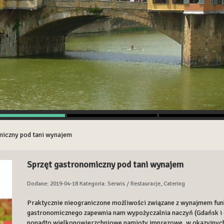
miczny pod tani wynajem
Sprzęt gastronomiczny pod tani wynajem
Dodane: 2019-04-18
Kategoria: Serwis / Restauracje, Catering
Praktycznie nieograniczone możliwości związane z wynajmem fu
gastronomicznego zapewnia nam wypożyczalnia naczyń (Gdańsk i o
ponadto wielkopowierzchniowe namioty imprezowe, w okazyjnych