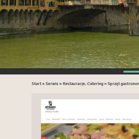
Start
»
Serwis
»
Restauracje, Catering
»
Sprzęt gastrono