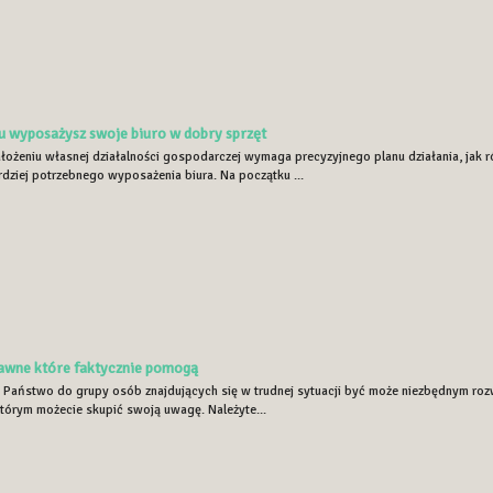
u wyposażysz swoje biuro w dobry sprzęt
ałożeniu własnej działalności gospodarczej wymaga precyzyjnego planu działania, ja
rdziej potrzebnego wyposażenia biura. Na początku ...
awne które faktycznie pomogą
żą Państwo do grupy osób znajdujących się w trudnej sytuacji być może niezbędnym ro
którym możecie skupić swoją uwagę. Należyte...