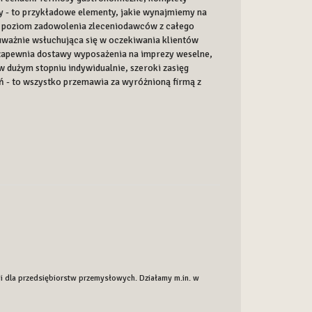
y - to przykładowe elementy, jakie wynajmiemy na
y poziom zadowolenia zleceniodawców z całego
 uważnie wsłuchująca się w oczekiwania klientów
 zapewnia dostawy wyposażenia na imprezy weselne,
w dużym stopniu indywidualnie, szeroki zasięg
ń - to wszystko przemawia za wyróżnioną firmą z
ii dla przedsiębiorstw przemysłowych. Działamy m.in. w