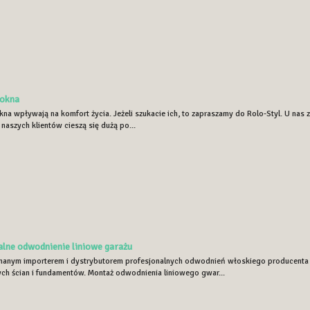
 okna
na wpływają na komfort życia. Jeżeli szukacie ich, to zapraszamy do Rolo-Styl. U nas zn
naszych klientów cieszą się dużą po...
alne odwodnienie liniowe garażu
nanym importerem i dystrybutorem profesjonalnych odwodnień włoskiego producenta M
ch ścian i fundamentów. Montaż odwodnienia liniowego gwar...