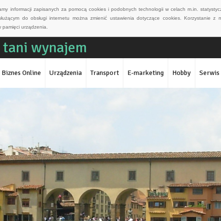
wamy informacji zapisanych za pomocą cookies i podobnych technologii w celach m.in. statyst
służącym do obsługi internetu można zmienić ustawienia dotyczące cookies. Korzystanie z 
 pamięci urządzenia.
 tani wynajem
Biznes Online
Urządzenia
Transport
E-marketing
Hobby
Serwis