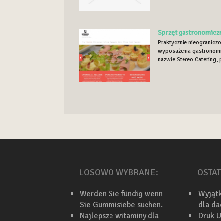
Sprzęt gastronomicz
Praktycznie nieogranicz
wyposażenia gastronomi
nazwie Stereo Catering, 
LOSOWO WYBRANE:
OSTAT
Werden Sie fündig wenn
Wyjąt
Sie Gummisiebe suchen.
dla d
Najlepsze witaminy dla
Druk U