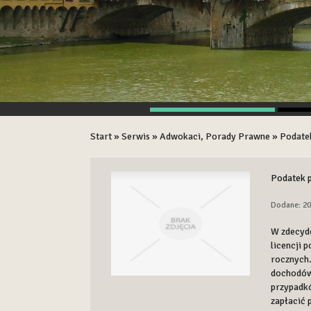
Start
»
Serwis
»
Adwokaci, Porady Prawne
»
Podatek
Podatek p
Dodane: 20
W zdecyd
licencji 
rocznych.
dochodów 
przypadkó
zapłacić 