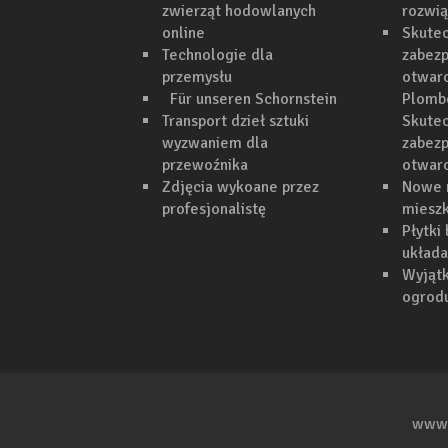
zwierząt hodowlanych
rozwi
online
Skutec
Technologie dla
zabezp
przemysłu
otwarc
Für unseren Schornstein
Plomb
Transport dzieł sztuki
Skutec
wyzwaniem dla
zabezp
przewoźnika
otwar
Zdjęcia wykoane przez
Nowe 
profesjonalistę
mieszk
Płytki
układa
Wyjąt
ogrodu
www.