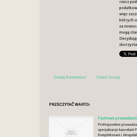
rzecz pod
podatkowy
więc szcz
których o
za nowoc
mogą sta
Decydując
skorzysta
Dodaj Komentarz
Poleć stronę
PRZECZYTAĆ WARTO:
Fachowe prowadzenie
Profesjonalnie prowadz
specjalizacje kancelarii
Kompleksowe i skrupulat