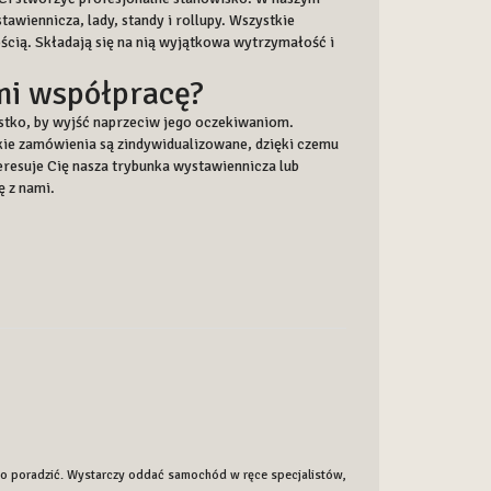
awiennicza, lady, standy i rollupy. Wszystkie
cią. Składają się na nią wyjątkowa wytrzymałość i
mi współpracę?
zystko, by wyjść naprzeciw jego oczekiwaniom.
kie zamówienia są zindywidualizowane, dzięki czemu
teresuje Cię nasza trybunka wystawiennicza lub
ę z nami.
two poradzić. Wystarczy oddać samochód w ręce specjalistów,