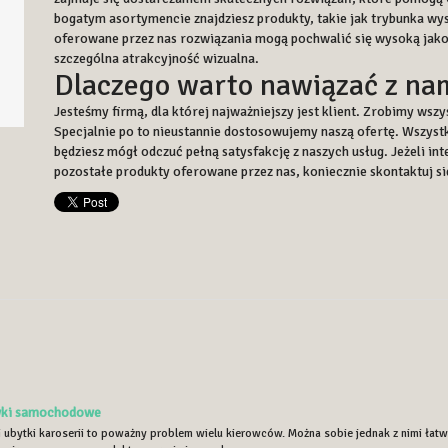
bogatym asortymencie znajdziesz produkty, takie jak trybunka wyst
oferowane przez nas rozwiązania mogą pochwalić się wysoką jakoś
szczególna atrakcyjność wizualna.
Dlaczego warto nawiązać z na
Jesteśmy firmą, dla której najważniejszy jest klient. Zrobimy ws
Specjalnie po to nieustannie dostosowujemy naszą ofertę. Wszyst
będziesz mógł odczuć pełną satysfakcję z naszych usług. Jeżeli in
pozostałe produkty oferowane przez nas, koniecznie skontaktuj si
wki samochodowe
i ubytki karoserii to poważny problem wielu kierowców. Można sobie jednak z nimi ła