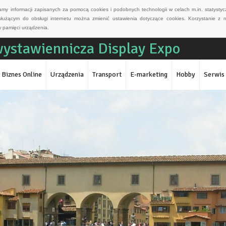
wamy informacji zapisanych za pomocą cookies i podobnych technologii w celach m.in. statyst
służącym do obsługi internetu można zmienić ustawienia dotyczące cookies. Korzystanie z 
 pamięci urządzenia.
ystawiennicza Display Expo
Biznes Online
Urządzenia
Transport
E-marketing
Hobby
Serwis