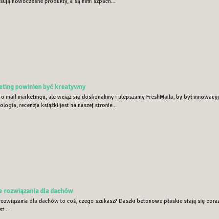
sują nowoczesne produkty, a są nimi szpach...
eting powinien być kreatywny
o mail marketingu, ale wciąż się doskonalimy i ulepszamy FreshMaila, by był innowacyj
logia, recenzja książki jest na naszej stronie...
 rozwiązania dla dachów
ozwiązania dla dachów to coś, czego szukasz? Daszki betonowe płaskie stają się cora
t...