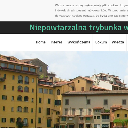
Ważne: nasze strony wykorzystują pliki cookies. Uży
indywidualnych potrzeb użytkowników. W programie 
dotyczących cookies oznacza, że będą one zapisane w
Niepowtarzalna trybunka w
Home
Interes
Wykończenia
Lokum
Wiedza