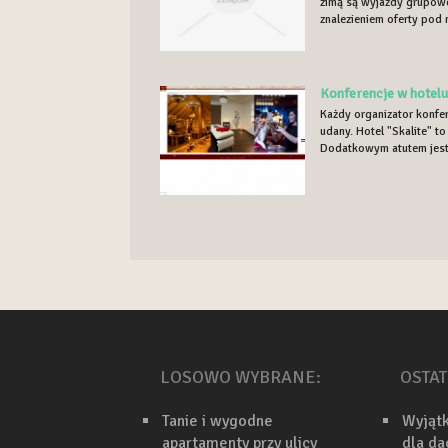
zimą są wyjazdy grupowe
znalezieniem oferty pod 
Konferencje w hotelu
Każdy organizator konfer
udany. Hotel "Skalite" t
Dodatkowym atutem jest 
LOSOWO WYBRANE:
OSTAT
Tanie i wygodne
Wyjąt
apartamenty przy ulicy
dla d