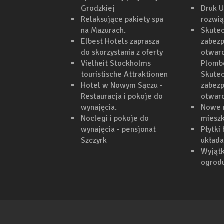
Grodzkiej
Druk U
Relaksujące pakiety spa
rozwi
na Mazurach.
Skutec
Elbest Hotels zaprasza
zabezp
do skorzystania z oferty
otwarc
Vielheit Stockholms
Plomb
touristische Attraktionen
Skutec
Hotel w Nowym Sączu -
zabezp
Restauracja i pokoje do
otwar
wynajęcia.
Nowe 
Noclegi i pokoje do
mieszk
wynajęcia - pensjonat
Płytki
Szczyrk
układa
Wyjąt
ogrodu