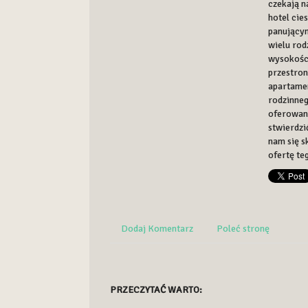
czekają n
hotel cie
panującym
wielu rod
wysokości
przestron
apartamen
rodzinneg
oferowany
stwierdzi
nam się s
ofertę te
Dodaj Komentarz
Poleć stronę
PRZECZYTAĆ WARTO: