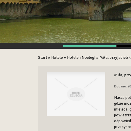
Start
»
Hotele
»
Hotele i Noclegi
»
Miła, przyjaciels
Miła, prz
Dodane: 20
Nasze pol
gdzie moż
miejsca, 
powietrze
odpowiedn
przepyszne