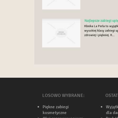
Najlepsze zabiegi upi
Klinika La Perla to wyją
wysokiej klasy zabiegi u
zdrowiej i piękniej. K...
LOSOWO WYBRANE:
OSTAT
Piękne zabiegi
Wyjąt
kosmetyczne
dla d