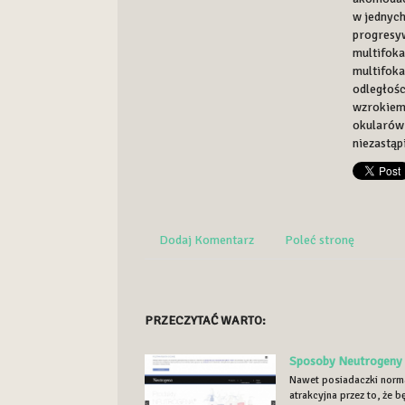
w jednych
progresyw
multifoka
multifoka
odległośc
wzrokiem
okularów
niezastą
Dodaj Komentarz
Poleć stronę
PRZECZYTAĆ WARTO:
Sposoby Neutrogeny 
Nawet posiadaczki norma
atrakcyjna przez to, że 