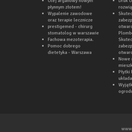
Olej arganowy nowym
Druk U
płynnym złotem!
rozwi
Wypalenie zawodowe
Skutec
oraz terapie lecznicze
zabezp
prestigemed - chirurg
otwarc
stomatolog w warszawie
Plomb
Fachowa mezoterapia.
Skutec
Pomoc dobrego
zabezp
dietetyka - Warszawa
otwar
Nowe 
mieszk
Płytki
układa
Wyjąt
ogrodu
www.