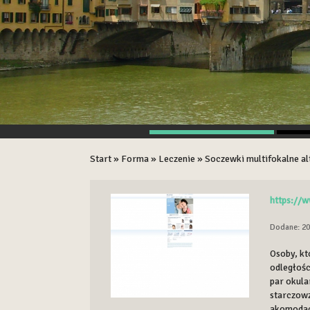
Start
»
Forma
»
Leczenie
»
Soczewki multifokalne a
https://w
Dodane: 20
Osoby, kt
odległośc
par okula
starczow
akomodacj