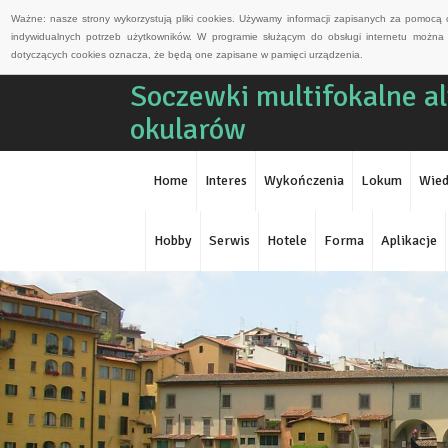
Ważne: nasze strony wykorzystują pliki cookies. Używamy informacji zapisanych za pomocą 
indywidualnych potrzeb użytkowników. W programie służącym do obsługi internetu można 
dotyczących cookies oznacza, że będą one zapisane w pamięci urządzenia.
Soczewki multifokalne a
okularów
Home
Interes
Wykończenia
Lokum
Wied
Hobby
Serwis
Hotele
Forma
Aplikacje