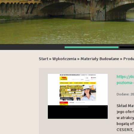
Start
»
Wykończenia
»
Materiały Budowlane
»
Produ
https://
pozioma-
Dodane: 20
Skład Ma
jego ofer
w atrakcy
bogatą of
CESERIT,