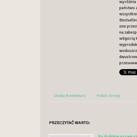
wyróżnia 
państwo z
wszystkie
Bestselle
one przez
na zabez
wilgocią 
wyproduko
wodoszcze
dwustronn
przesuwan
Dodaj Komentarz
Poleć stronę
PRZECZYTAĆ WARTO:
Po drabinie na sam s