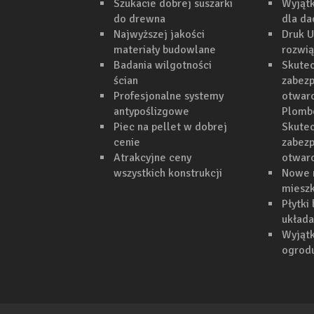
Szukacie dobrej suszarki
Wyjąt
do drewna
dla d
Najwyższej jakości
Druk U
materiały budowlane
rozwi
Badania wilgotności
Skutec
ścian
zabezp
Profesjonalne systemy
otwarc
antypoślizgowe
Plomb
Piec na pellet w dobrej
Skutec
cenie
zabezp
Atrakcyjne ceny
otwar
wszystkich konstrukcji
Nowe 
mieszk
Płytki
układa
Wyjąt
ogrodu