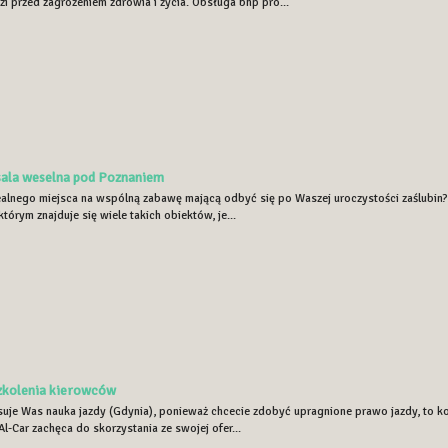
zi przed zagrożeniem zdrowia i życia. Obsługa bhp pro...
sala weselna pod Poznaniem
ealnego miejsca na wspólną zabawę mającą odbyć się po Waszej uroczystości zaślubin? 
tórym znajduje się wiele takich obiektów, je...
zkolenia kierowców
resuje Was nauka jazdy (Gdynia), ponieważ chcecie zdobyć upragnione prawo jazdy, to k
-Car zachęca do skorzystania ze swojej ofer...