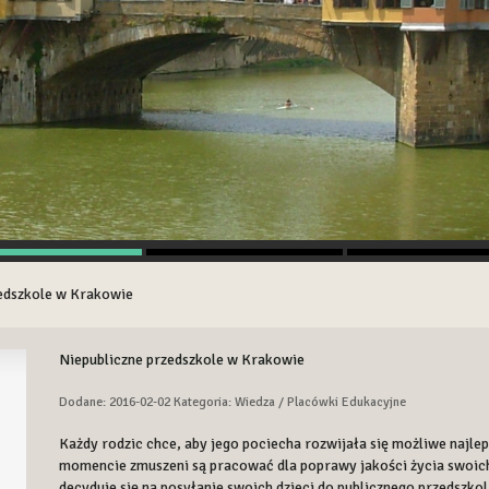
edszkole w Krakowie
Niepubliczne przedszkole w Krakowie
Dodane: 2016-02-02
Kategoria: Wiedza / Placówki Edukacyjne
Każdy rodzic chce, aby jego pociecha rozwijała się możliwe najlep
momencie zmuszeni są pracować dla poprawy jakości życia swoic
decyduje się na posyłanie swoich dzieci do publicznego przedszko