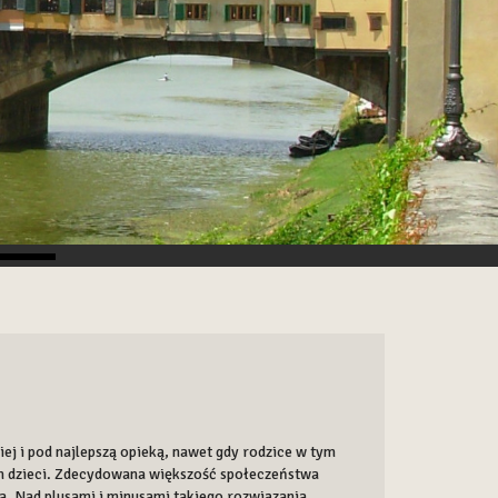
iej i pod najlepszą opieką, nawet gdy rodzice w tym
h dzieci. Zdecydowana większość społeczeństwa
la. Nad plusami i minusami takiego rozwiązania