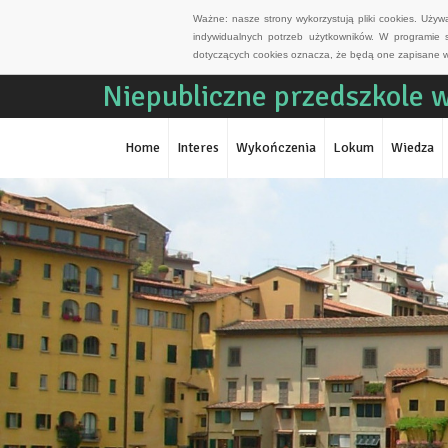
Ważne: nasze strony wykorzystują pliki cookies. Uży
indywidualnych potrzeb użytkowników. W programie 
dotyczących cookies oznacza, że będą one zapisane w
Niepubliczne przedszkole 
Home
Interes
Wykończenia
Lokum
Wiedza