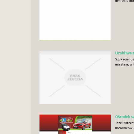
uchronić lud
Urokliwa 
Szukacie id
miastem, w k
Ośrodek s
Jeżeli inte
Kierowców Al