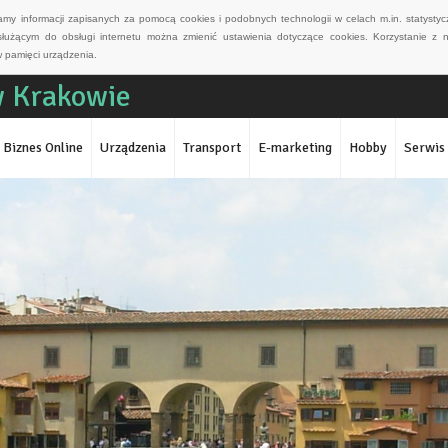
wamy informacji zapisanych za pomocą cookies i podobnych technologii w celach m.in. statyst
służącym do obsługi internetu można zmienić ustawienia dotyczące cookies. Korzystanie z 
 pamięci urządzenia.
w Krakowie
Biznes Online
Urządzenia
Transport
E-marketing
Hobby
Serwis