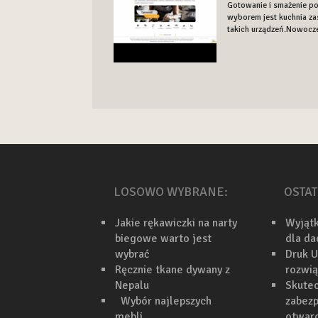
Gotowanie i smażenie po
wyborem jest kuchnia za
takich urządzeń.Nowocze
LOSOWO WYBRANE:
OSTAT
Jakie rękawiczki na narty
Wyjąt
biegowe warto jest
dla d
wybrać
Druk U
Ręcznie tkane dywany z
rozwi
Nepalu
Skutec
Wybór najlepszych
zabezp
mebli
otwarc