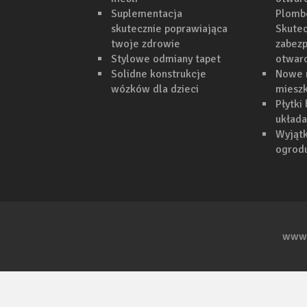
Suplementacja
Plomb
skutecznie poprawiająca
Skutec
twoje zdrowie
zabezp
Stylowe odmiany tapet
otwar
Solidne konstrukcje
Nowe 
wózków dla dzieci
mieszk
Płytki
układa
Wyjąt
ogrodu
www.