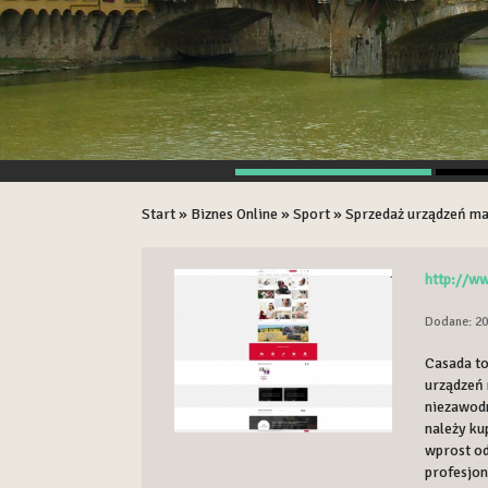
Start
»
Biznes Online
»
Sport
»
Sprzedaż urządzeń ma
http://w
Dodane: 20
Casada to
urządzeń 
niezawodn
należy k
wprost od
profesjon