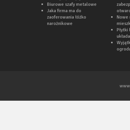
Biurowe szafy metalowe
zabezp
Jaka firma ma do
otwar
zaoferowania łóżko
Nowe 
narożnikowe
mieszk
Płytki
układa
Wyjąt
ogrodu
www.