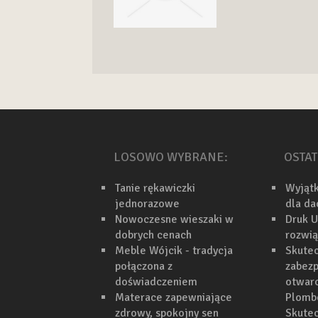
LOSOWO WYBRANE:
OSTAT
Tanie rękawiczki
Wyjąt
jednorazowe
dla d
Nowoczesne wieszaki w
Druk U
dobrych cenach
rozwi
Meble Wójcik - tradycja
Skutec
połączona z
zabezp
doświadczeniem
otwarc
Materace zapewniające
Plomb
zdrowy, spokojny sen
Skutec