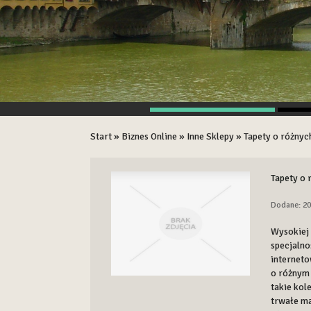
Start
»
Biznes Online
»
Inne Sklepy
»
Tapety o różnyc
Tapety o
Dodane: 20
Wysokiej 
specjalno
internet
o różnym 
takie kol
trwałe ma