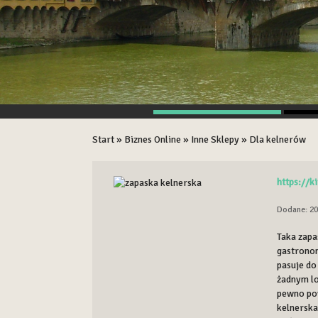
Start
»
Biznes Online
»
Inne Sklepy
»
Dla kelnerów
https://k
Dodane: 20
Taka zapa
gastrono
pasuje do
żadnym lo
pewno pow
kelnerska