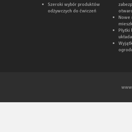
Szeroki wybór produktów
zabezp
odżywczych do ćwiczeń
otwar
Nowe 
mieszk
Płytki
układa
Wyjąt
ogrodu
www.