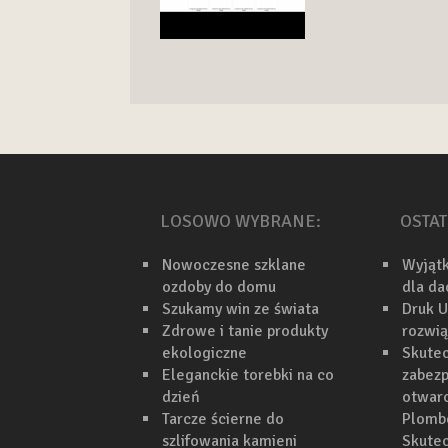
LOSOWO WYBRANE:
OSTAT
Nowoczesne szklane
Wyjąt
ozdoby do domu
dla d
Szukamy win ze świata
Druk U
Zdrowe i tanie produkty
rozwi
ekologiczne
Skutec
Eleganckie torebki na co
zabezp
dzień
otwarc
Tarcze ścierne do
Plomb
szlifowania kamieni
Skutec