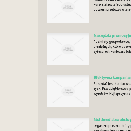
korzystający z jego usłu
bowiem przełożyć w znac
Narzędzia promocyjn
Podmioty gospodarcze, k
pieniężnych, które pozw
sytuacjach koniecznością 
Efektywna kampania 
Sprzedaż jest bardzo waż
zysk. Przedsiębiorstwa 
wyrobów. Najlepszym ro
Multimedialna obsług
Organizując event, który
weselnych lub na innej i