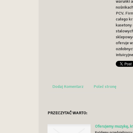
warunki a
nośnikach
PCV. Fir
całego kr
kasetony 
stalowych
sklepowy
oferuje w
ozdobnyc
intuicyjn
Dodaj Komentarz
Poleć stronę
PRZECZYTAĆ WARTO:
Oferujemy muzykę, kt
Każdemu przedsiębiorcy f