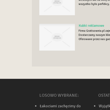
wszystko było perfekcy..
Kubki reklamowe
Firma Gratisownia.pl za
Dostarczamy naszym klie
Oferowane przez nas gadż
LOSOWO WYBRANE:
OSTAT
Łakociami zachęcimy do
Wyjąt