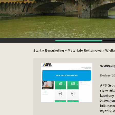
Start
»
E-marketing
»
Materiały Reklamowe
»
Wielk
www.ap
Dodane: 20
APS Group
się w rek
kasetony 
zaawanso
kilkunast
wydruki o