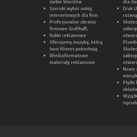
siebie klientów
dla d
Szeroki wybór usług
Druk U
internetowych dla firm
rozwi
Profesjonalne ubrania
Skutec
firmowe Grafihaft.
zabezp
Kubki reklamowe
otwarc
Oferujemy muzykę, którą
Plomb
twoi klienci pokochają
Skutec
Wielkoformatowe
zabezp
materiały reklamowe
otwar
Nowe 
mieszk
Płytki
układa
Wyjąt
ogrodu