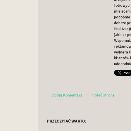
foliowych
miejscem
podobnie 
dobrze pr
finalizac
jakiej z 
Wspomnia
reklamowy
wybiera t
klientów 
udogodnie
Dodaj Komentarz
Poleć stronę
PRZECZYTAĆ WARTO: