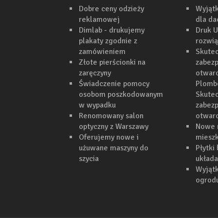
Dobre ceny odzieży
Wyjąt
reklamowej
dla d
Dimlab - drukujemy
Druk U
plakaty zgodnie z
rozwi
zamówieniem
Skutec
Złote pierścionki na
zabezp
zaręczyny
otwarc
Świadczenie pomocy
Plomb
osobom poszkodowanym
Skutec
w wypadku
zabezp
Renomowany salon
otwar
optyczny z Warszawy
Nowe 
Oferujemy nowe i
mieszk
użuwane maszyny do
Płytki
szycia
układa
Wyjąt
ogrodu