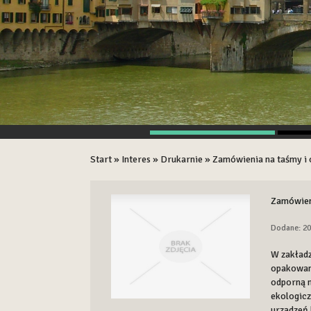
Start
»
Interes
»
Drukarnie
»
Zamówienia na taśmy i
Zamówien
Dodane: 20
W zakładz
opakowan
odporną n
ekologicz
urządzeń