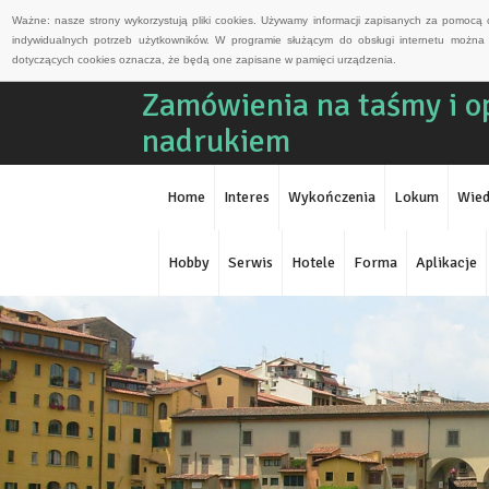
Ważne: nasze strony wykorzystują pliki cookies. Używamy informacji zapisanych za pomocą 
indywidualnych potrzeb użytkowników. W programie służącym do obsługi internetu można 
dotyczących cookies oznacza, że będą one zapisane w pamięci urządzenia.
Zamówienia na taśmy i 
nadrukiem
Home
Interes
Wykończenia
Lokum
Wied
Hobby
Serwis
Hotele
Forma
Aplikacje