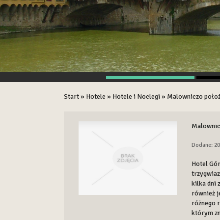
Start
»
Hotele
»
Hotele i Noclegi
»
Malowniczo położ
Malownic
Dodane: 20
Hotel Gór
trzygwiaz
kilka dni
również j
różnego r
którym zn