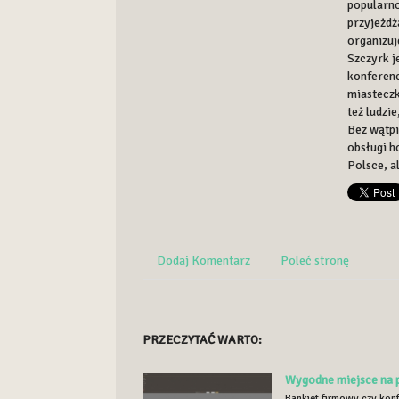
popularno
przyjeżdż
organizuj
Szczyrk j
konferenc
miasteczk
też ludzi
Bez wątpi
obsługi h
Polsce, a
Dodaj Komentarz
Poleć stronę
PRZECZYTAĆ WARTO:
Wygodne miejsce na 
Bankiet firmowy czy konf