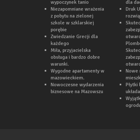
wypoczynek tanio
dla d
Niezapomniane wrażenia
Druk U
z pobytu na zielonej
rozwi
szkole w szklarskiej
Skutec
porębie
zabezp
Zwiedzanie Grecji dla
otwarc
każdego
Plomb
Miła, przyjacielska
Skutec
obsługa i bardzo dobre
zabezp
warunki.
otwar
Wygodne apartamenty w
Nowe 
mazowieckiem.
mieszk
Nowoczesne wydarzenia
Płytki
biznesowe na Mazowszu
układa
Wyjąt
ogrodu