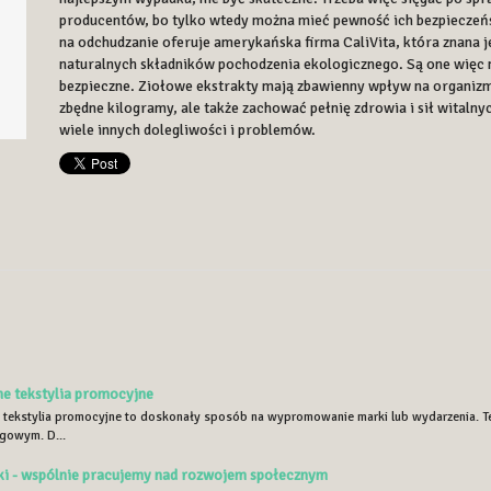
producentów, bo tylko wtedy można mieć pewność ich bezpieczeńs
na odchudzanie oferuje amerykańska firma CaliVita, która znana je
naturalnych składników pochodzenia ekologicznego. Są one więc ni
bezpieczne. Ziołowe ekstrakty mają zbawienny wpływ na organizm,
zbędne kilogramy, ale także zachować pełnię zdrowia i sił witalny
wiele innych dolegliwości i problemów.
e tekstylia promocyjne
tekstylia promocyjne to doskonały sposób na wypromowanie marki lub wydarzenia. Tekst
ngowym. D...
i - wspólnie pracujemy nad rozwojem społecznym