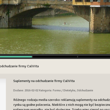
odchudzanie firmy CaliVita
Suplementy na odchudzanie firmy CaliVita
Dodane: 2016-02-02
Kategoria: Forma / Dietetyka, Odchudzanie
Różnego rodzaju media szeroko reklamują suplementy na odchudzan
rynku są godne polecenia. Niektóre z nich mogą nie być bezpieczn
najlepszym wypadku, nie być skuteczne. Trzeba więc sięgać po 