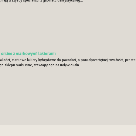
łniają wszyscy specjaliści z gabinetu dentystyczneg...
 online z markowymi lakierami
jakości, markowe lakiery hybrydowe do paznokci, o ponadprzeciętnej trwałości, proste 
o sklepu Nails Time, stawiającego na indywidualn...