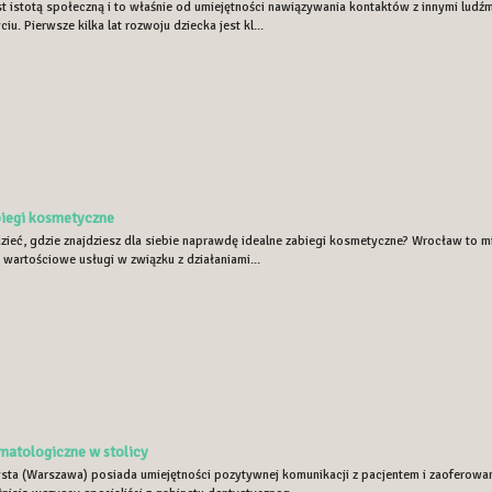
st istotą społeczną i to właśnie od umiejętności nawiązywania kontaktów z innymi ludź
iu. Pierwsze kilka lat rozwoju dziecka jest kl...
biegi kosmetyczne
zieć, gdzie znajdziesz dla siebie naprawdę idealne zabiegi kosmetyczne? Wrocław to m
wartościowe usługi w związku z działaniami...
matologiczne w stolicy
sta (Warszawa) posiada umiejętności pozytywnej komunikacji z pacjentem i zaoferowan