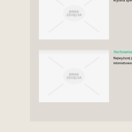
kryteria spe
Hurtownia
Najwyższej 
internetoweg