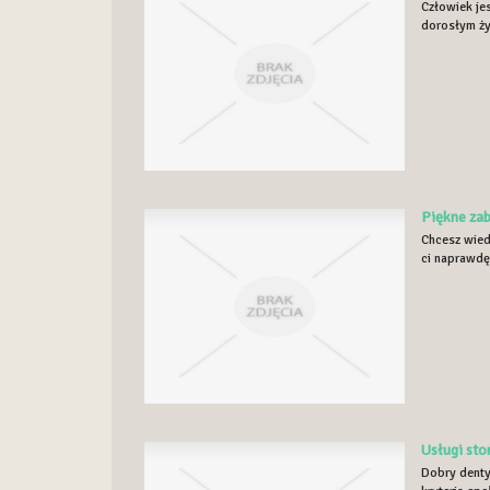
Człowiek je
dorosłym życ
Piękne za
Chcesz wied
ci naprawdę 
Usługi sto
Dobry denty