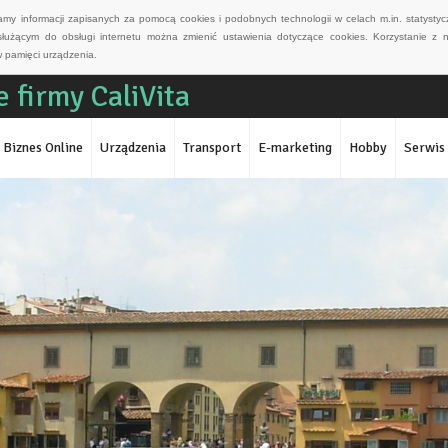
wamy informacji zapisanych za pomocą cookies i podobnych technologii w celach m.in. statyst
służącym do obsługi internetu można zmienić ustawienia dotyczące cookies. Korzystanie z 
 pamięci urządzenia.
 firmy CaliVita
Biznes Online
Urządzenia
Transport
E-marketing
Hobby
Serwis