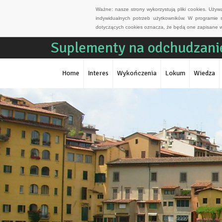
Ważne: nasze strony wykorzystują pliki cookies. Uży
indywidualnych potrzeb użytkowników. W programie 
dotyczących cookies oznacza, że będą one zapisane w
Suplementy na odchudzanie
Home
Interes
Wykończenia
Lokum
Wiedza