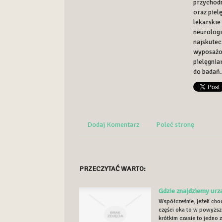
przychodn
oraz piel
lekarskie 
neurologi
najskute
wyposażon
pielęgni
do badań.
Dodaj Komentarz
Poleć stronę
PRZECZYTAĆ WARTO:
Gdzie znajdziemy urz
Współcześnie, jeżeli ch
części oka to w powyższ
krótkim czasie to jedno z.