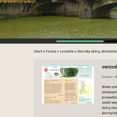
Start
»
Forma
»
Leczenie
»
choroby skóry, dermatolog
owrzod
Dodane: 20
Wiele osó
zmianami 
prowadzi
Jeżeli wi
skóry nie
skorzysta