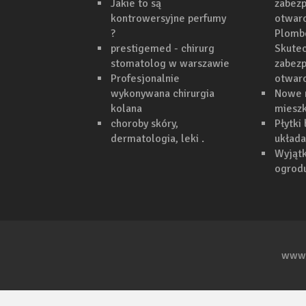
Jakie to są
zabezp
kontrowersyjne perfumy
otwarc
?
Plomb
prestigemed - chirurg
Skutec
stomatolog w warszawie
zabezp
Profesjonalnie
otwar
wykonywana chirurgia
Nowe 
kolana
mieszk
choroby skóry,
Płytki
dermatologia, leki .
układa
Wyjąt
ogrodu
www.