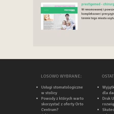
prestigemed - chirur
W renomowanej i powszec
kompleksowe i precyzyjn
terenie tego miasta usytu
LOSOWO WYBRANE:
OSTAT
Usługi stomatologiczne
Wyjąt
w stolicy
dla d
Powody z których warto
Druk U
skorzystać z oferty Orto
rozwi
Centrum?
Skutec