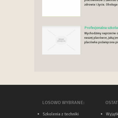
pracowników z zakresu b
zdrowia i życia. Obsługa
Profesjonalna szkoła
Wychodzimy naprzeciw o
naszej placówce, jaką je
placówka poświęcona pr.
LOSOWO WYBRANE:
OSTAT
Szkolenia z techniki
Wyjąt