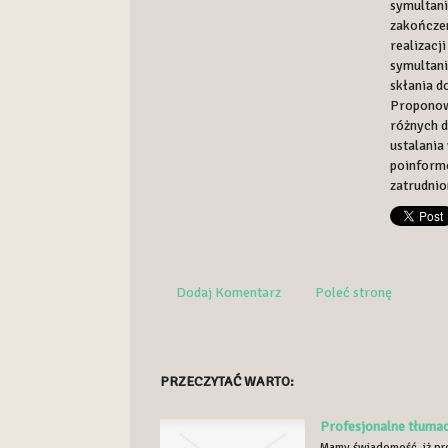
symultani
zakończe
realizacj
symultani
skłania d
Proponow
różnych d
ustalania
poinformo
zatrudni
Dodaj Komentarz
Poleć stronę
PRZECZYTAĆ WARTO:
Profesjonalne tłuma
Mamy świadomość, iż pro