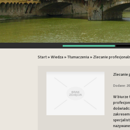
Start
»
Wiedza
»
Tłumaczenia
»
Zlecanie profesjonal
Zlecanie 
Dodane: 20
W biurze 
profesjon
doświadcz
zakresem 
specjalis
nazywane 