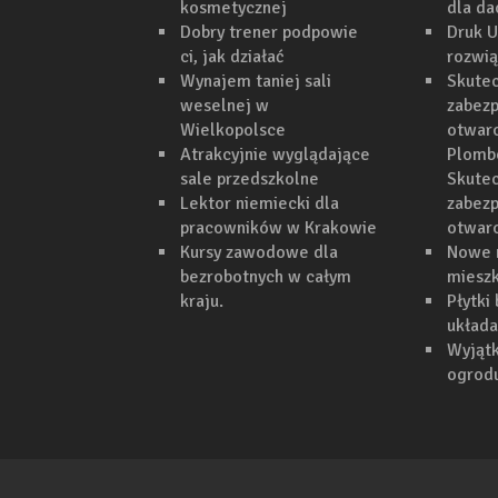
kosmetycznej
dla d
Dobry trener podpowie
Druk U
ci, jak działać
rozwi
Wynajem taniej sali
Skutec
weselnej w
zabezp
Wielkopolsce
otwarc
Atrakcyjnie wyglądające
Plomb
sale przedszkolne
Skutec
Lektor niemiecki dla
zabezp
pracowników w Krakowie
otwar
Kursy zawodowe dla
Nowe 
bezrobotnych w całym
mieszk
kraju.
Płytki
układa
Wyjąt
ogrodu