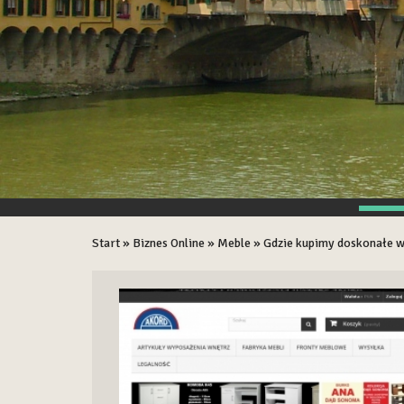
Start
»
Biznes Online
»
Meble
»
Gdzie kupimy doskonałe 