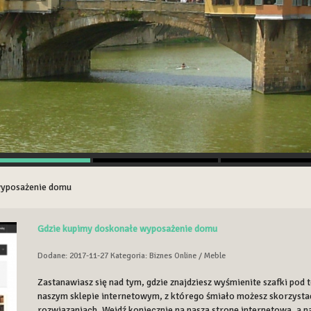
wyposażenie domu
Gdzie kupimy doskonałe wyposażenie domu
Dodane: 2017-11-27
Kategoria: Biznes Online / Meble
Zastanawiasz się nad tym, gdzie znajdziesz wyśmienite szafki pod
naszym sklepie internetowym, z którego śmiało możesz skorzystać,
rozwiązaniach. Wejdź koniecznie na naszą stronę internetową, a n