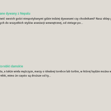
kane dywany z Nepalu
iwić swoich gości niespotykanymi gdzie indziej dywanami czy chodnikami? Nasz sklep
ych do wszystkich stylów aranżacji wewnętrznej, od vintage po...
orebki damskie
a, a także wielu mężczyzn, marzy o idealnej torebce lub torbie, w której będzie można
bki, mimo że często są droższe od ty...