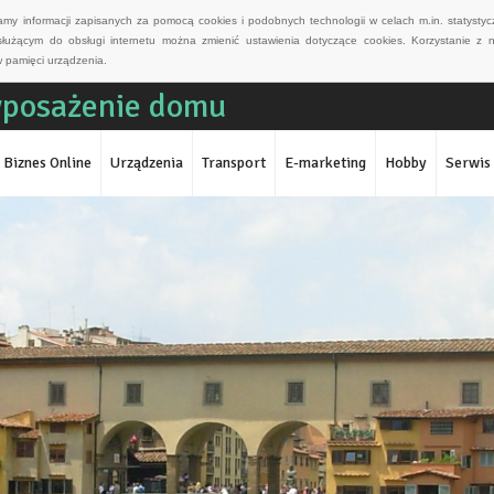
wamy informacji zapisanych za pomocą cookies i podobnych technologii w celach m.in. statyst
służącym do obsługi internetu można zmienić ustawienia dotyczące cookies. Korzystanie z 
 pamięci urządzenia.
yposażenie domu
Biznes Online
Urządzenia
Transport
E-marketing
Hobby
Serwis