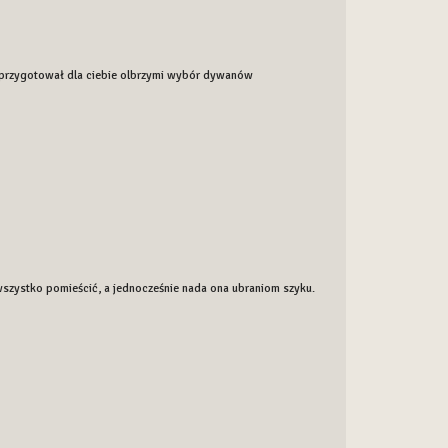
 przygotował dla ciebie olbrzymi wybór dywanów
 wszystko pomieścić, a jednocześnie nada ona ubraniom szyku.