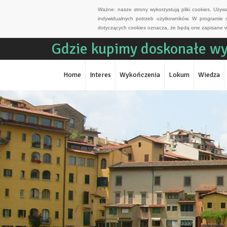
Ważne: nasze strony wykorzystują pliki cookies. Uży
indywidualnych potrzeb użytkowników. W programie 
dotyczących cookies oznacza, że będą one zapisane w
Gdzie kupimy doskonałe w
Home
Interes
Wykończenia
Lokum
Wiedza