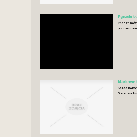
Ręcznie t
Chcesz zadz
przeznaczon
Markowe t
Każda kobiet
Markowe tore