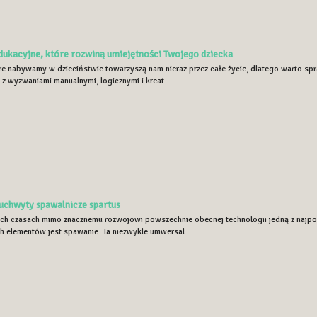
ukacyjne, które rozwiną umiejętności Twojego dziecka
re nabywamy w dzieciństwie towarzyszą nam nieraz przez całe życie, dlatego warto spra
 z wyzwaniami manualnymi, logicznymi i kreat...
uchwyty spawalnicze spartus
ych czasach mimo znacznemu rozwojowi powszechnie obecnej technologii jedną z najpopu
h elementów jest spawanie. Ta niezwykle uniwersal...