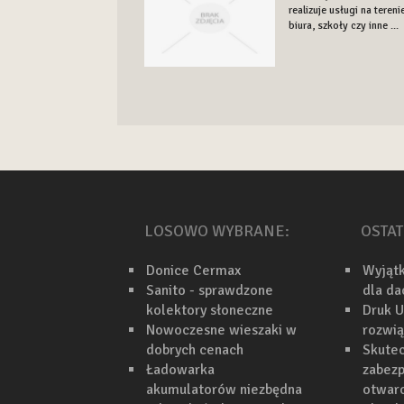
realizuje usługi na tere
biura, szkoły czy inne ...
LOSOWO WYBRANE:
OSTAT
Donice Cermax
Wyjąt
Sanito - sprawdzone
dla d
kolektory słoneczne
Druk U
Nowoczesne wieszaki w
rozwi
dobrych cenach
Skutec
Ładowarka
zabezp
akumulatorów niezbędna
otwarc