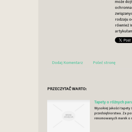
może dojś
ochronna 
związanyc
rodzaju o
również i
artykułam
Dodaj Komentarz
Poleć stronę
PRZECZYTAĆ WARTO:
Tapety o różnych pa
Wysokiej jakości tapety 
przedsiębiorstwa. Za p
renomowanych marek o ró