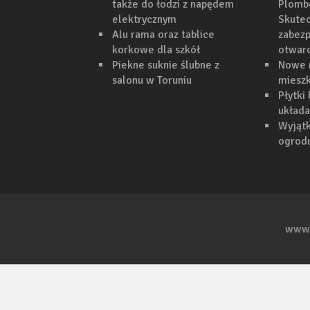
także do łodzi z napędem
Plomb
elektrycznym
Skutec
Alu rama oraz tablice
zabezp
korkowe dla szkół
otwar
Piekne suknie ślubne z
Nowe 
salonu w Toruniu
mieszk
Płytki
układa
Wyjąt
ogrodu
www.