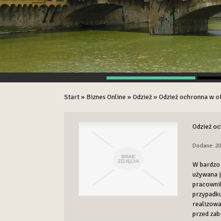
Start
»
Biznes Online
»
Odzież
»
Odzież ochronna w o
Odzież oc
Dodane: 20
W bardzo 
używana j
pracowni
przypadku
realizowa
przed zab