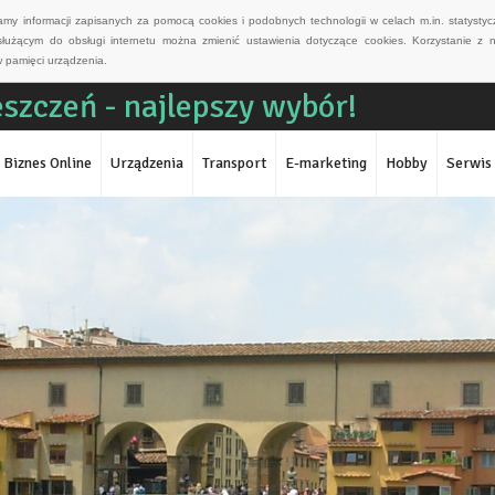
wamy informacji zapisanych za pomocą cookies i podobnych technologii w celach m.in. statyst
służącym do obsługi internetu można zmienić ustawienia dotyczące cookies. Korzystanie z 
 pamięci urządzenia.
szczeń - najlepszy wybór!
Biznes Online
Urządzenia
Transport
E-marketing
Hobby
Serwis