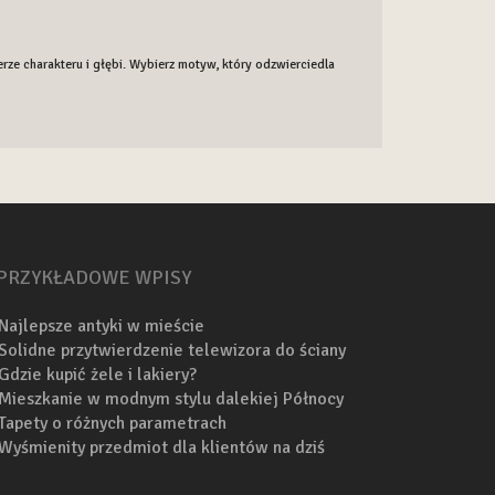
rze charakteru i głębi. Wybierz motyw, który odzwierciedla
PRZYKŁADOWE WPISY
Najlepsze antyki w mieście
Solidne przytwierdzenie telewizora do ściany
Gdzie kupić żele i lakiery?
Mieszkanie w modnym stylu dalekiej Północy
Tapety o różnych parametrach
Wyśmienity przedmiot dla klientów na dziś