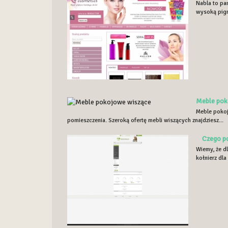
Nabla to par
wysoką pigme
Meble pok
Meble pokoj
pomieszczenia. Szeroką ofertę mebli wiszących znajdziesz...
Czego pot
Wiemy, że d
kołnierz dla