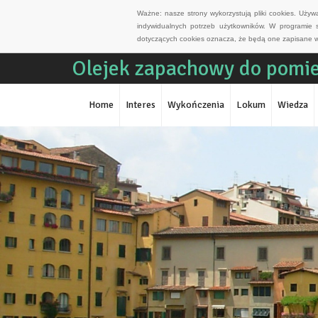
Ważne: nasze strony wykorzystują pliki cookies. Uży
indywidualnych potrzeb użytkowników. W programie 
dotyczących cookies oznacza, że będą one zapisane w
Olejek zapachowy do pomie
Home
Interes
Wykończenia
Lokum
Wiedza