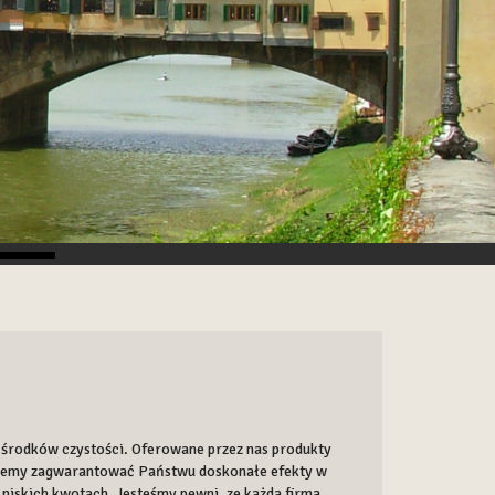
r środków czystości. Oferowane przez nas produkty
ożemy zagwarantować Państwu doskonałe efekty w
 niskich kwotach. Jesteśmy pewni, ze każda firma