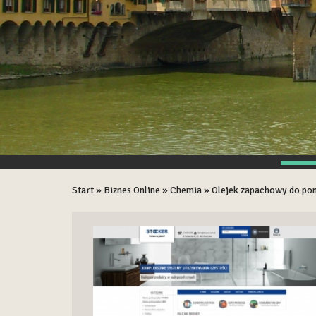
Start
»
Biznes Online
»
Chemia
»
Olejek zapachowy do pom