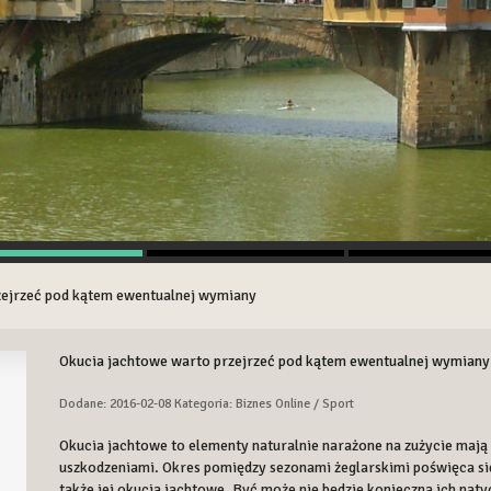
zejrzeć pod kątem ewentualnej wymiany
Okucia jachtowe warto przejrzeć pod kątem ewentualnej wymiany
Dodane: 2016-02-08
Kategoria: Biznes Online / Sport
Okucia jachtowe to elementy naturalnie narażone na zużycie mają
uszkodzeniami. Okres pomiędzy sezonami żeglarskimi poświęca się
także jej okucia jachtowe. Być może nie będzie konieczna ich na