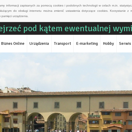
wamy informacji zapisanych za pomocą cookies i podobnych technologii w celach m.in. statyst
służącym do obsługi internetu można zmienić ustawienia dotyczące cookies. Korzystanie z 
 pamięci urządzenia.
ejrzeć pod kątem ewentualnej wym
Biznes Online
Urządzenia
Transport
E-marketing
Hobby
Serwis