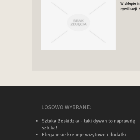
W sklepie i
cywilizacji.
LOSOWO WYBRANE:
Sztuka Beskidzka - taki dywan to naprawdę
sztuka!
Eleganckie kreacje wizytowe i dodatki