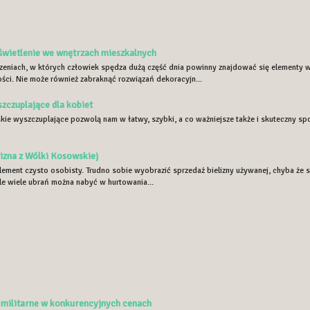
świetlenie we wnętrzach mieszkalnych
eniach, w których człowiek spędza dużą część dnia powinny znajdować się elementy
ości. Nie może również zabraknąć rozwiązań dekoracyjn...
zczuplające dla kobiet
kie wyszczuplające pozwolą nam w łatwy, szybki, a co ważniejsze także i skuteczny sp
izna z Wólki Kosowskiej
element czysto osobisty. Trudno sobie wyobrazić sprzedaż bielizny używanej, chyba że są
le wiele ubrań można nabyć w hurtowania...
 militarne w konkurencyjnych cenach