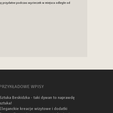
się przydatne podczas wycieczek w miejsca odległe od
PRZYKŁADOWE WPISY
Sztuka Beskidzka - taki dywan to naprawdę
sztuka!
Eleganckie kreacje wizytowe i dodatki