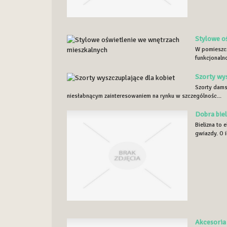
Stylowe o
W pomieszcz
funkcjonaln
Szorty wys
Szorty dams
niesłabnącym zainteresowaniem na rynku w szczególnośc...
Dobra biel
Bielizna to 
gwiazdy. O i
Akcesoria