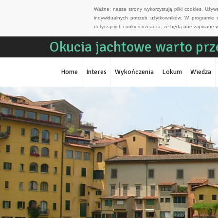
Ważne: nasze strony wykorzystują pliki cookies. Uży
indywidualnych potrzeb użytkowników. W programie 
dotyczących cookies oznacza, że będą one zapisane w
Okucia jachtowe warto prz
Home
Interes
Wykończenia
Lokum
Wiedza