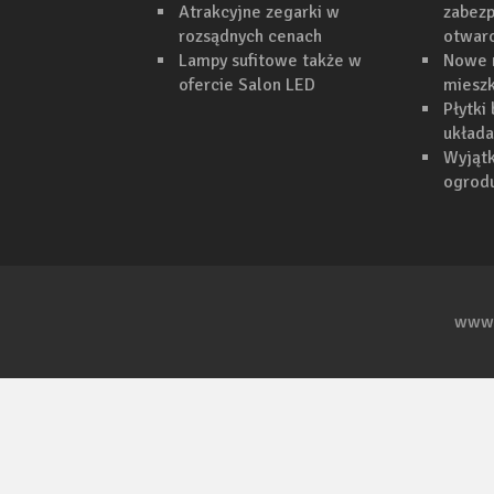
Atrakcyjne zegarki w
zabezp
rozsądnych cenach
otwar
Lampy sufitowe także w
Nowe 
ofercie Salon LED
mieszk
Płytki
układa
Wyjąt
ogrodu
www.