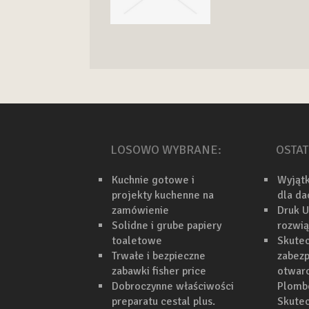
LOSOWO WYBRANE:
OSTAT
Kuchnie gotowe i
Wyjąt
projekty kuchenne na
dla d
zamówienie
Druk U
Solidne i grube papiery
rozwi
toaletowe
Skutec
Trwałe i bezpieczne
zabezp
zabawki fisher price
otwarc
Dobroczynne właściwości
Plomb
preparatu cestal plus.
Skutec