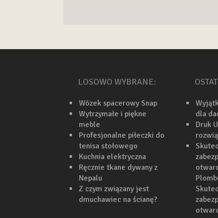
LOSOWO WYBRANE:
OSTAT
Wózek spacerowy Snap
Wyjąt
Wytrzymałe i piękne
dla d
meble
Druk U
Profesjonalne piłeczki do
rozwi
tenisa stołowego
Skutec
Kuchnia elektryczna
zabezp
Ręcznie tkane dywany z
otwarc
Nepalu
Plomb
Z czym związany jest
Skutec
dmuchawiec na ścianę?
zabezp
otwar