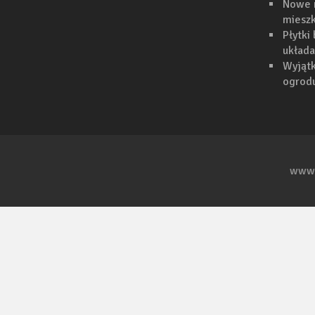
Nowe 
mieszk
Płytki
układa
Wyjąt
ogrodu
www.