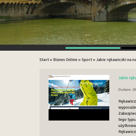
Start
»
Biznes Online
»
Sport
»
Jakie rękawiczki na n
Jakie ręk
Dodane: 20
Rękawiczk
wyposażen
Zabezpiec
tego typu
użytkowan
Rękawiczk