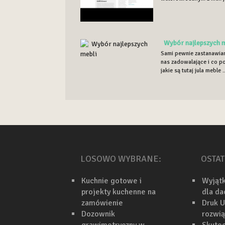
Wybór najlepszych m
Sami pewnie zastanawiam
nas zadowalające i co p
jakie są tutaj jula meble ..
LOSOWO WYBRANE:
OSTAT
Kuchnie gotowe i
Wyjąt
projekty kuchenne na
dla d
zamówienie
Druk U
Dozownik
rozwi