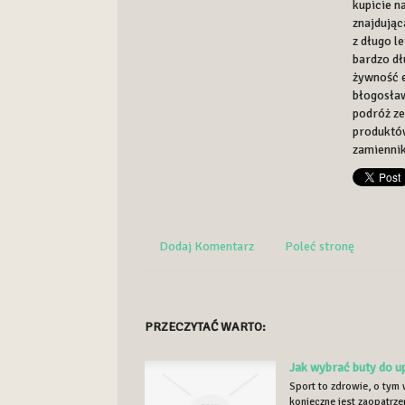
kupicie n
znajdując
z długo l
bardzo dł
żywność e
błogosław
podróż ze
produktów
zamiennik
Dodaj Komentarz
Poleć stronę
PRZECZYTAĆ WARTO:
Jak wybrać buty do u
Sport to zdrowie, o tym 
konieczne jest zaopatrz