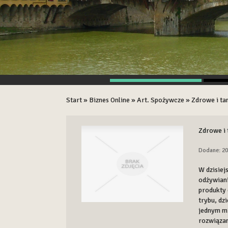
Start
»
Biznes Online
»
Art. Spożywcze
»
Zdrowe i ta
Zdrowe i 
Dodane: 20
W dzisiej
odżywian
produkty 
trybu, dz
jednym m
rozwiązan