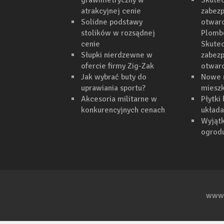
grawimetryczny w
Skutec
atrakcyjnej cenie
zabezp
Solidne podstawy
otwarc
stolików w rozsądnej
Plomb
cenie
Skutec
Słupki nierdzewne w
zabezp
ofercie firmy Zig-Zak
otwar
Jak wybrać buty do
Nowe 
uprawiania sportu?
mieszk
Akcesoria militarne w
Płytki
konkurencyjnych cenach
układa
Wyjąt
ogrodu
www.