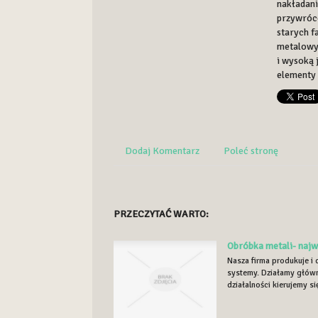
nakładani
przywróc
starych f
metalowyc
i wysoką 
elementy 
Dodaj Komentarz
Poleć stronę
PRZECZYTAĆ WARTO:
Obróbka metali- najw
Nasza firma produkuje i
systemy. Działamy głów
działalności kierujemy s