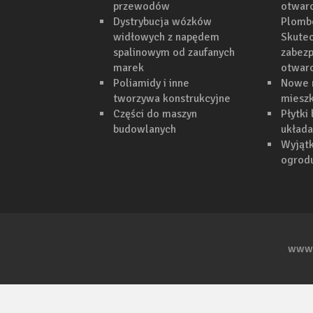
przewodów
otwarc
Dystrybucja wózków
Plomb
widłowych z napędem
Skutec
spalinowym od zaufanych
zabezp
marek
otwar
Poliamidy i inne
Nowe 
tworzywa konstrukcyjne
mieszk
Części do maszyn
Płytki
budowlanych
układa
Wyjąt
ogrodu
www.