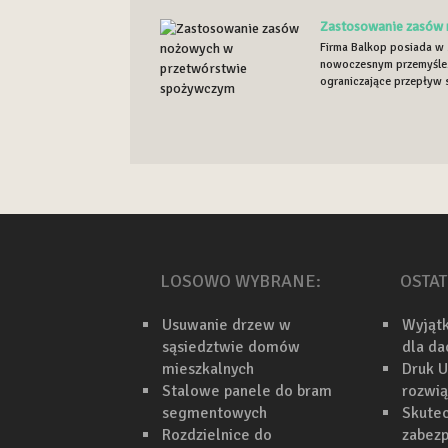
Zastosowanie zasów
Firma Balkop posiada w 
nowoczesnym przemyśle. 
ograniczające przepływ 
LOSOWO WYBRANE:
OSTAT
Usuwanie drzew w
Wyjąt
sąsiedztwie domów
dla d
mieszkalnych
Druk U
Stalowe panele do bram
rozwi
segmentowych
Skutec
Rozdzielnice do
zabezp