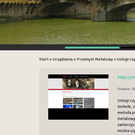
Start
»
Urządzenia
»
Przemysł Metalowy
»
Usługi cz
https://w
Dodane: 20
Usługi cz
technik, z
metoda po
metalowyc
zanieczys
można szy