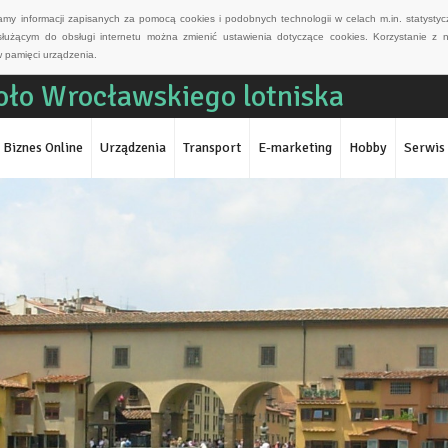
wamy informacji zapisanych za pomocą cookies i podobnych technologii w celach m.in. statyst
służącym do obsługi internetu można zmienić ustawienia dotyczące cookies. Korzystanie z 
 pamięci urządzenia.
ło Wrocławskiego lotniska
Biznes Online
Urządzenia
Transport
E-marketing
Hobby
Serwis