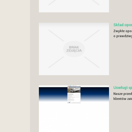
Skład opo
Zwykłe opon
o prawdziwyc
Uswługi sp
Nasze przeds
klientów za