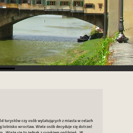
ód turystów czy osób wylatujących z miasta w celach
g lotnisko wrocław. Wiele osób decyduje się dotrzeć
m . Wiąże się to jednak z ryzykiem opóźnień . W