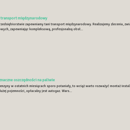
i transport międzynarodowy
zedsiębiorstwie zapewniamy tani transport międzynarodowy. Realizujemy zlecenia, zw
wych, zapewniając kompleksową, profesjonalną obsł...
znaczne oszczędności na paliwie
enzyny w ostatnich miesiącach sporo potaniały, to wciąż warto rozważyć montaż insta
dużej pojemności, opłacalny jest autogaz. Wars...