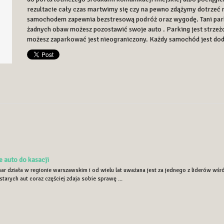
rezultacie cały czas martwimy się czy na pewno zdążymy dotrzeć 
samochodem zapewnia bezstresową podróż oraz wygodę. Tani park
żadnych obaw możesz pozostawić swoje auto . Parking jest strze
możesz zaparkować jest nieograniczony. Każdy samochód jest do
e auto do kasacji
r działa w regionie warszawskim i od wielu lat uważana jest za jednego z liderów wśr
tarych aut coraz częściej zdaja sobie sprawę ...