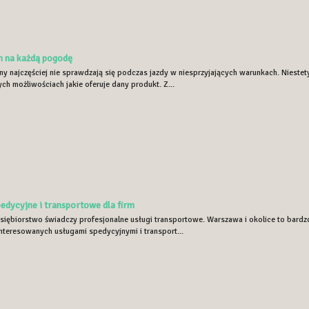
n na każdą pogodę
y najczęściej nie sprawdzają się podczas jazdy w niesprzyjających warunkach. Nieste
h możliwościach jakie oferuje dany produkt. Z...
edycyjne i transportowe dla firm
iębiorstwo świadczy profesjonalne usługi transportowe. Warszawa i okolice to bardzo 
interesowanych usługami spedycyjnymi i transport...