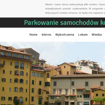
Ważne: nasze strony wykorzystują pliki cookies. Uży
indywidualnych potrzeb użytkowników. W programie 
dotyczących cookies oznacza, że będą one zapisane w
Parkowanie samochodów ko
Home
Interes
Wykończenia
Lokum
Wiedza