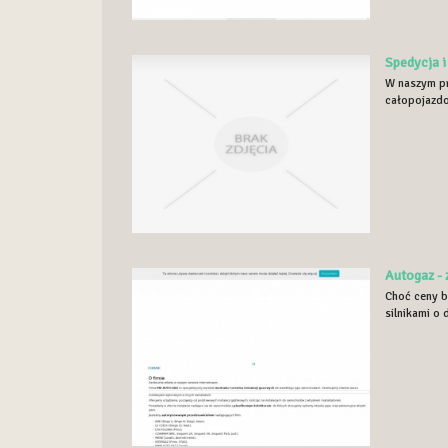
Spedycja 
W naszym pr
całopojazdo
Autogaz - 
Choć ceny b
silnikami o 