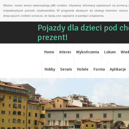
Ważne: nasze strony wykorzystują pliki cookies. Używamy informacji zapisanych za pomocą 
indywidualnych potrzeb użytkowników. W programie służącym do obsługi internetu można 
dotyczących cookies oznacza, że będą one zapisane w pamięci urządzenia.
Pojazdy dla dzieci pod c
prezent!
Home
Interes
Wykończenia
Lokum
Wied
Hobby
Serwis
Hotele
Forma
Aplikacje