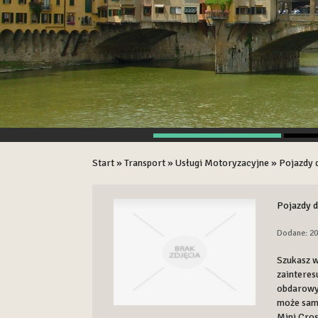
Start
»
Transport
»
Usługi Motoryzacyjne
»
Pojazdy 
Pojazdy d
Dodane: 20
Szukasz w
zainteres
obdarowyw
może samo
Mini Cros