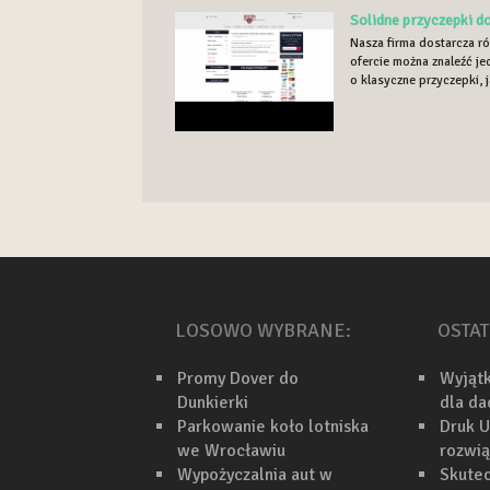
Solidne przyczepki d
Nasza firma dostarcza 
ofercie można znaleźć je
o klasyczne przyczepki, ja
LOSOWO WYBRANE:
OSTAT
Promy Dover do
Wyjąt
Dunkierki
dla d
Parkowanie koło lotniska
Druk U
we Wrocławiu
rozwi
Wypożyczalnia aut w
Skutec