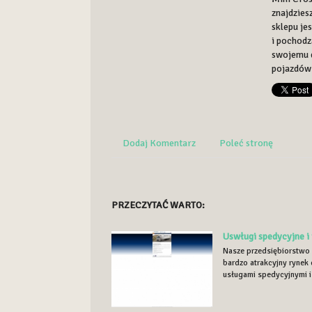
znajdzies
sklepu je
i pochodz
swojemu d
pojazdów 
Dodaj Komentarz
Poleć stronę
PRZECZYTAĆ WARTO:
Uswługi spedycyjne i
Nasze przedsiębiorstwo 
bardzo atrakcyjny rynek 
usługami spedycyjnymi i 