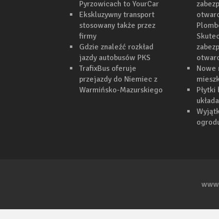
Pyrzowicach to YourCar
zabezp
Ekskluzywny transport
otwarc
stosowany także przez
Plomb
firmy
Skutec
Gdzie znaleźć rozkład
zabezp
jazdy autobusów PKS
otwar
TrafixBus oferuje
Nowe 
przejazdy do Niemiec z
mieszk
Warmińsko-Mazurskiego
Płytki
układa
Wyjąt
ogrodu
www.